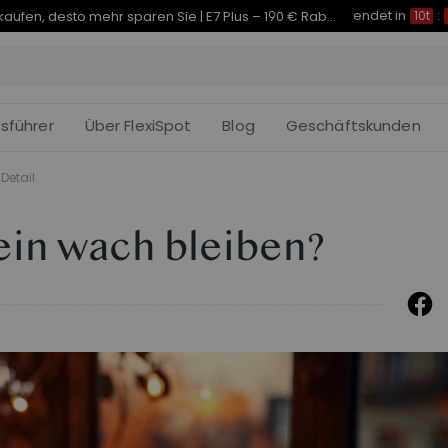
endet in
Je früher Sie kaufen, desto mehr sparen Sie | C7 Morpher – 290 € Rabatt
10t
:
fsführer
Über FlexiSpot
Blog
Geschäftskunden
Detail
ein wach bleiben?