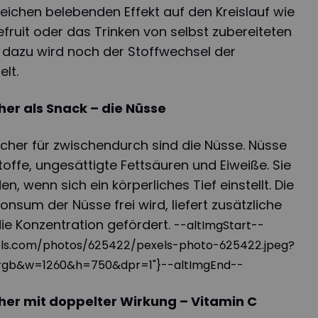
leichen belebenden Effekt auf den Kreislauf wie
ruit oder das Trinken von selbst zubereiteten
l dazu wird noch der Stoffwechsel der
lt.
er als Snack – die Nüsse
cher für zwischendurch sind die Nüsse. Nüsse
toffe, ungesättigte Fettsäuren und Eiweiße. Sie
n, wenn sich ein körperliches Tief einstellt. Die
onsum der Nüsse frei wird, liefert zusätzliche
 die Konzentration gefördert.
--altImgStart--
exels.com/photos/625422/pexels-photo-625422.jpeg?
rgb&w=1260&h=750&dpr=1"}--altImgEnd--
er mit doppelter Wirkung – Vitamin C