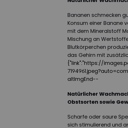
Natürlicher Wachmac
Bananen schmecken gut
Konsum einer Banane ve
mit dem Mineralstoff M
Mischung an Wertstoffe
Blutkörperchen produzi
das Gehirn mit zusätzl
{"link":"https://image
7194961.jpeg?auto=co
altImgEnd--
Natürlicher Wachmac
Obstsorten sowie Ge
Scharfe oder saure Spe
sich stimulierend und a