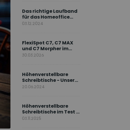
Markenbotschafter
Das richtige Laufband
für das Homeoffice
wählen
03.12.2024
FlexiSpot C7, C7 MAX
und C7 Morpher im
Vergleich: Welches
30.03.2026
Modell passt zu Ihnen?
Höhenverstellbare
Schreibtische - Unsere
E7-Serie
20.06.2024
Höhenverstellbare
Schreibtische im Test –
Die besten Standing
03.11.2025
Desks im Vergleich