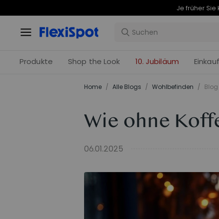
Produkte
Shop the Look
10. Jubiläum
Einkau
Home
/
Alle Blogs
/
Wohlbefinden
/
Blog 
Wie ohne Koff
06.01.2025