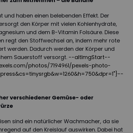
her zum Mitnehmen – die Banane
 und haben einen belebenden Effekt. Der
rsorgt den Körper mit vielen Kohlenhydrate,
agnesium und dem B-Vitamin Folsäure. Diese
n regt den Stoffwechsel an, indem mehr rote
ert werden. Dadurch werden der Körper und
ichem Sauerstoff versorgt.
--altImgStart--
s.pexels.com/photos/7194961/pexels-photo-
mpress&cs=tinysrgb&w=1260&h=750&dpr=1"}--
her verschiedener Gemüse- oder
würze
isen sind ein natürlicher Wachmacher, da sie
nregend auf den Kreislauf auswirken. Dabei hat