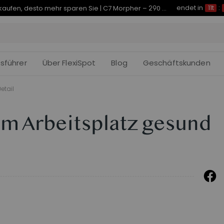
endet in
Je früher Sie kaufen, desto mehr sparen Sie | C7 Morpher – 290 € Rabatt
11t
:
fsführer
Über FlexiSpot
Blog
Geschäftskunden
etail
am Arbeitsplatz gesund