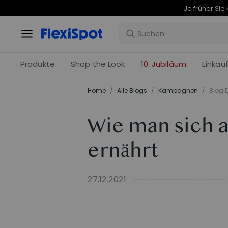
Produkte
Shop the Look
10. Jubiläum
Einkau
Home
/
Alle Blogs
/
Kampagnen
/
Blog D
Wie man sich 
ernährt
27.12.2021