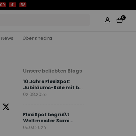
00
:
41
:
55
0
News
Über Khedira
Unsere beliebten Blogs
10 Jahre FlexiSpot:
Jubiläums-Sale mit bis
zu 50 % Rabatt
02.08.2026
FlexiSpot begrüßt
Weltmeister Sami
Khedira als
06.03.2026
europäischen