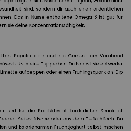
Beispiel eignen sich Nüsse hervorragend, welche nicht
Gesundheit sind, sondern dir auch einen ordentlichen
nnen. Das in Nüsse enthaltene Omega-3 ist gut für
rn sie deine Konzentrationsfähigkeit.
rotten, Paprika oder anderes Gemüse am Vorabend
üsesticks in eine Tupperbox. Du kannst sie entweder
 Limette aufpeppen oder einen Frühlingsquark als Dip
r und für die Produktivität förderlicher Snack ist
Beeren. Sei es frische oder aus dem Tiefkühlfach. Du
den und kalorienarmen Fruchtjoghurt selbst mischen