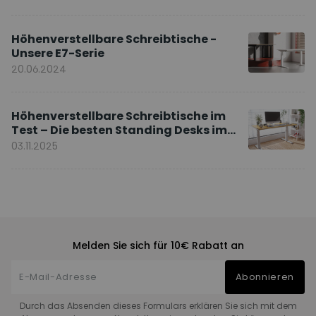
Höhenverstellbare Schreibtische -
Unsere E7-Serie
20.06.2024
Höhenverstellbare Schreibtische im
Test – Die besten Standing Desks im
Vergleich
03.11.2025
Melden Sie sich für 10€ Rabatt an
Abonnieren
Durch das Absenden dieses Formulars erklären Sie sich mit dem