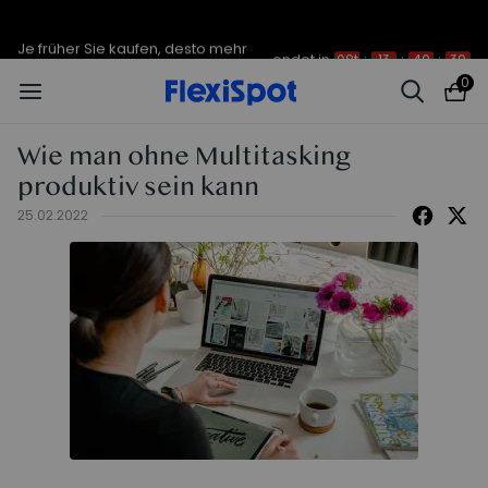
Je früher Sie kaufen, desto mehr
endet in
08t
:
13
:
40
:
30
sparen Sie | C7 Morpher – 290 €
Rabatt
0
Wie man ohne Multitasking
produktiv sein kann
25.02.2022