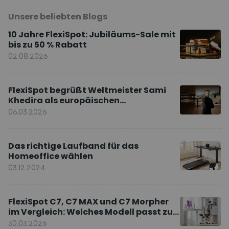
Unsere beliebten Blogs
10 Jahre FlexiSpot: Jubiläums-Sale mit
bis zu 50 % Rabatt
02.08.2026
FlexiSpot begrüßt Weltmeister Sami
Khedira als europäischen
Markenbotschafter
06.03.2026
Das richtige Laufband für das
Homeoffice wählen
03.12.2024
FlexiSpot C7, C7 MAX und C7 Morpher
im Vergleich: Welches Modell passt zu
Ihnen?
30.03.2026