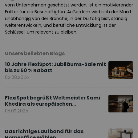
vom Unternehmen geschätzt werden, ist ein motivierender
Faktor für die Beschäftigten. Außerdem wird sich der Markt
unabhängig von der Branche, in der Du tätig bist, ständig
weiterentwickeln, und berufliche Entwicklung ist der
Schlüssel, um relevant zu bleiben.
Unsere beliebten Blogs
10 Jahre FlexiSpot: Jubiläums-Sale mit
bis zu 50 % Rabatt
02.08.2026
FlexiSpot begrüßt Weltmeister Sami
Khedira als europäischen
Markenbotschafter
06.03.2026
Das richtige Laufband für das
Homeoffice wählen