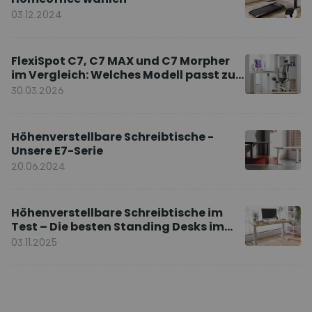
03.12.2024
FlexiSpot C7, C7 MAX und C7 Morpher
im Vergleich: Welches Modell passt zu
Ihnen?
30.03.2026
Höhenverstellbare Schreibtische -
Unsere E7-Serie
20.06.2024
Höhenverstellbare Schreibtische im
Test – Die besten Standing Desks im
Vergleich
03.11.2025