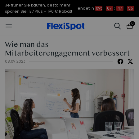
Je früher Sie kaufen, desto mehr
endet in
09t
:
07
:
47
:
55
sparen Sie | C7 Morpher – 290 €
Rabatt
0
Wie man das
Mitarbeiterengagement verbessert
08.09.2023