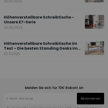
Ihnen?
30.03.2026
Höhenverstellbare Schreibtische -
Unsere E7-Serie
20.06.2024
Höhenverstellbare Schreibtische im
Test – Die besten Standing Desks im
Vergleich
03.11.2025
Melden Sie sich für 10€ Rabatt an
Abonnieren