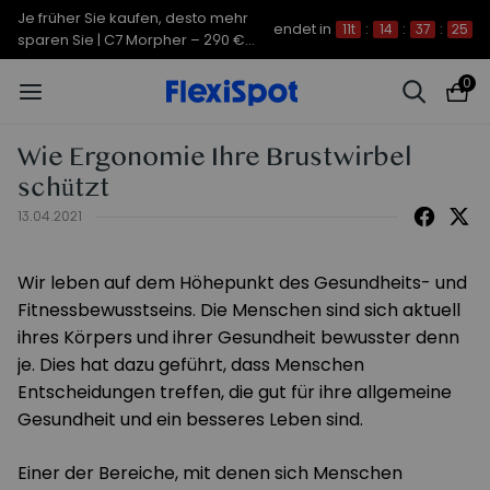
Je früher Sie kaufen, desto mehr
endet in
11t
:
14
:
37
:
24
sparen Sie | C7 Morpher – 290 €
Rabatt
0
Wie Ergonomie Ihre Brustwirbel
schützt
13.04.2021
Wir leben auf dem Höhepunkt des Gesundheits- und
Fitnessbewusstseins. Die Menschen sind sich aktuell
ihres Körpers und ihrer Gesundheit bewusster denn
je. Dies hat dazu geführt, dass Menschen
Entscheidungen treffen, die gut für ihre allgemeine
Gesundheit und ein besseres Leben sind.
Einer der Bereiche, mit denen sich Menschen