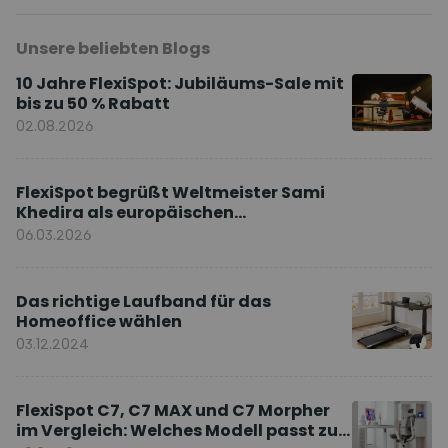
Unsere beliebten Blogs
10 Jahre FlexiSpot: Jubiläums-Sale mit
bis zu 50 % Rabatt
02.08.2026
FlexiSpot begrüßt Weltmeister Sami
Khedira als europäischen
Markenbotschafter
06.03.2026
Das richtige Laufband für das
Homeoffice wählen
03.12.2024
FlexiSpot C7, C7 MAX und C7 Morpher
im Vergleich: Welches Modell passt zu