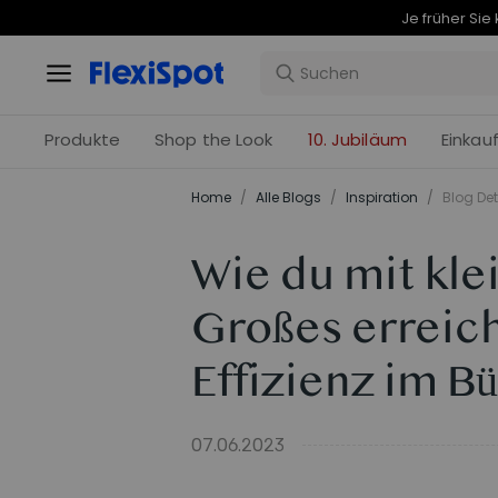
Produkte
Shop the Look
10. Jubiläum
Einkau
Home
/
Alle Blogs
/
Inspiration
/
Blog Det
Wie du mit kl
Großes erreic
Effizienz im Bü
07.06.2023