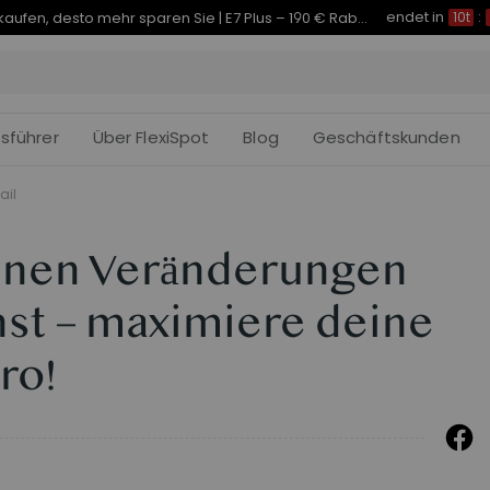
endet in
Je früher Sie kaufen, desto mehr sparen Sie | C7 Morpher – 290 € Rabatt
10t
:
fsführer
Über FlexiSpot
Blog
Geschäftskunden
ail
einen Veränderungen
hst – maximiere deine
ro!