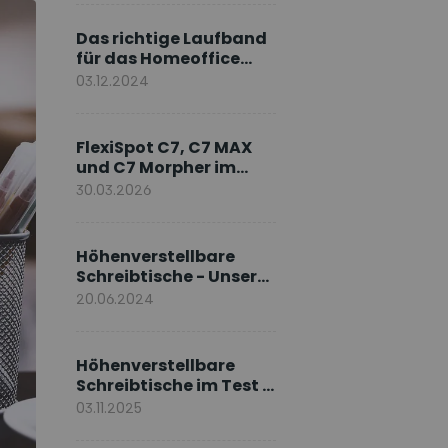
Markenbotschafter
Das richtige Laufband
für das Homeoffice
wählen
03.12.2024
FlexiSpot C7, C7 MAX
und C7 Morpher im
Vergleich: Welches
30.03.2026
Modell passt zu Ihnen?
Höhenverstellbare
Schreibtische - Unsere
E7-Serie
20.06.2024
Höhenverstellbare
Schreibtische im Test –
Die besten Standing
03.11.2025
Desks im Vergleich