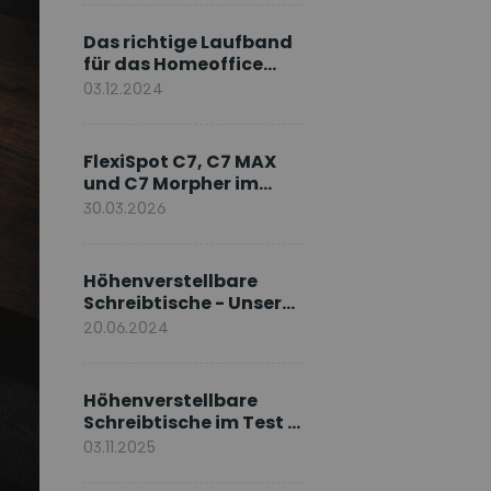
Markenbotschafter
Das richtige Laufband
für das Homeoffice
wählen
03.12.2024
FlexiSpot C7, C7 MAX
und C7 Morpher im
Vergleich: Welches
30.03.2026
Modell passt zu Ihnen?
Höhenverstellbare
Schreibtische - Unsere
E7-Serie
20.06.2024
Höhenverstellbare
Schreibtische im Test –
Die besten Standing
03.11.2025
Desks im Vergleich