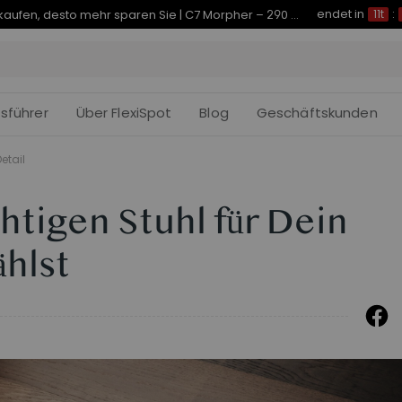
endet in
Je früher Sie kaufen, desto mehr sparen Sie | C7 Morpher – 290 € Rabatt
11t
:
fsführer
Über FlexiSpot
Blog
Geschäftskunden
etail
htigen Stuhl für Dein
hlst