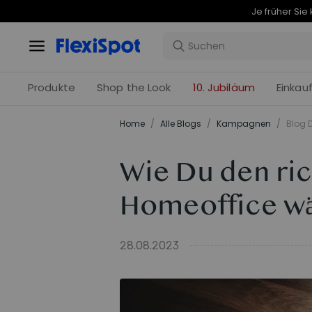
Produkte
Shop the Look
10. Jubiläum
Einkau
Home
/
Alle Blogs
/
Kampagnen
/
Blog D
Wie Du den ric
Homeoffice wä
28.08.2023