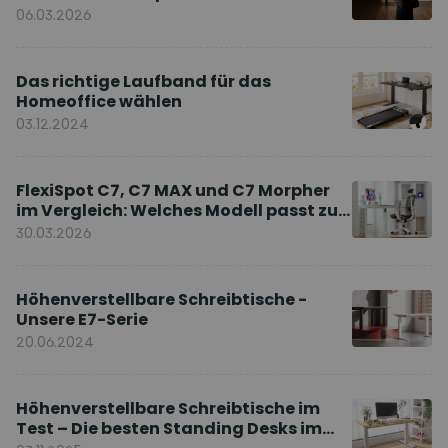
Markenbotschafter
06.03.2026
Das richtige Laufband für das
Homeoffice wählen
03.12.2024
FlexiSpot C7, C7 MAX und C7 Morpher
im Vergleich: Welches Modell passt zu
Ihnen?
30.03.2026
Höhenverstellbare Schreibtische -
Unsere E7-Serie
20.06.2024
Höhenverstellbare Schreibtische im
Test – Die besten Standing Desks im