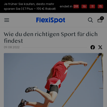
Je früher Sie kaufen, desto mehr
endet in
09t
:
16
:
11
:
14
sparen Sie | C7 Morpher – 290 €
Rabatt
0
Wie du den richtigen Sport für dich
findest
09.08.2022