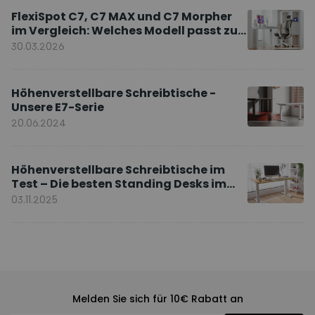
FlexiSpot C7, C7 MAX und C7 Morpher
im Vergleich: Welches Modell passt zu
Ihnen?
30.03.2026
Höhenverstellbare Schreibtische -
Unsere E7-Serie
20.06.2024
Höhenverstellbare Schreibtische im
Test – Die besten Standing Desks im
Vergleich
03.11.2025
Melden Sie sich für 10€ Rabatt an