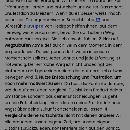
jeder war mal ein Anfänger. Wir machen im Laufe der Zeit
Erfahrungen, lernen und entwickeln uns weiter. Das macht
uns letztlich zu Meistern. Wenn du es besser weißt, mach
es besser. Die ergonomischen Schreibtische
E7
und
Bürostühle
BS11pro
von Flexispot helfen Ihnen, auf dem
Lernweg weiterzukommen, bevor Sie auf halbem Weg
aufhören müssen, weil Sie sich unwohl fühlen.
2. Hör auf
wegzulaufen
Atme tief durch. Sei in dem Moment, in dem
du gerade bist. Du bist genau dort, wo du in diesem
Moment sein solltest. Jeder Schritt und jede Erfahrung ist
notwendig. Der einfache Weg ist nicht unbedingt der
einfachere und ganz sicher nicht der, auf dem sich etwas
bewegen wird.
3. Nutze Enttäuschung und Frustration, um
noch mehr motiviert zu sein
Du hast die Kontrolle darüber,
wie du auf das Leben reagierst. Du bist kein Produkt deiner
Umstände, sondern das deiner Entscheidungen. Es geht
um die Entscheidung, nicht darum deine Frustration oder
Angst über deine Zukunft entscheiden zu lassen.
4.
Vergleiche deine Fortschritte nicht mit denen anderer
Wir
alle brauchen unsere eigene Zeit, um unsere eigene
Distanz zurückzulegen. Konzentriere dich auf den Schritt,