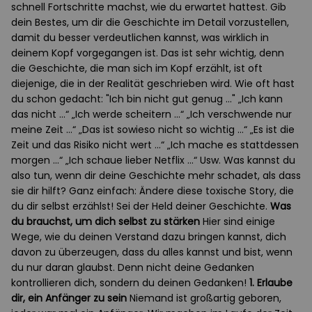
schnell Fortschritte machst, wie du erwartet hattest. Gib
dein Bestes, um dir die Geschichte im Detail vorzustellen,
damit du besser verdeutlichen kannst, was wirklich in
deinem Kopf vorgegangen ist. Das ist sehr wichtig, denn
die Geschichte, die man sich im Kopf erzählt, ist oft
diejenige, die in der Realität geschrieben wird. Wie oft hast
du schon gedacht: "Ich bin nicht gut genug …" „Ich kann
das nicht …“ „Ich werde scheitern …“ „Ich verschwende nur
meine Zeit …“ „Das ist sowieso nicht so wichtig …“ „Es ist die
Zeit und das Risiko nicht wert …“ „Ich mache es stattdessen
morgen …“ „Ich schaue lieber Netflix …“ Usw. Was kannst du
also tun, wenn dir deine Geschichte mehr schadet, als dass
sie dir hilft? Ganz einfach: Ändere diese toxische Story, die
du dir selbst erzählst! Sei der Held deiner Geschichte.
Was
du brauchst, um dich selbst zu stärken
Hier sind einige
Wege, wie du deinen Verstand dazu bringen kannst, dich
davon zu überzeugen, dass du alles kannst und bist, wenn
du nur daran glaubst. Denn nicht deine Gedanken
kontrollieren dich, sondern du deinen Gedanken!
1. Erlaube
dir, ein Anfänger zu sein
Niemand ist großartig geboren,