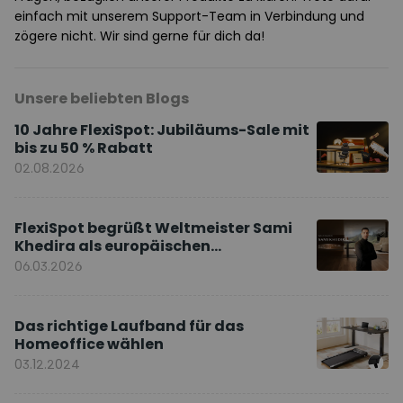
einfach mit unserem Support-Team in Verbindung und
zögere nicht. Wir sind gerne für dich da!
Unsere beliebten Blogs
10 Jahre FlexiSpot: Jubiläums-Sale mit
bis zu 50 % Rabatt
02.08.2026
FlexiSpot begrüßt Weltmeister Sami
Khedira als europäischen
Markenbotschafter
06.03.2026
Das richtige Laufband für das
Homeoffice wählen
03.12.2024