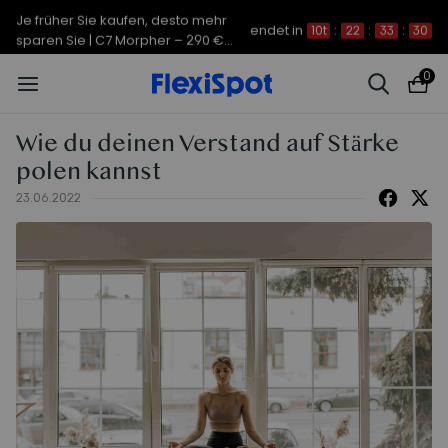
Je früher Sie kaufen, desto mehr
endet in
10t
:
22
:
33
:
30
sparen Sie | C7 Morpher – 290 €
Rabatt
0
Wie du deinen Verstand auf Stärke
polen kannst
23.06.2022