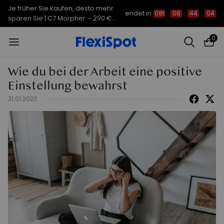
Je früher Sie kaufen, desto mehr
endet in
08t
:
08
:
44
:
04
sparen Sie | C7 Morpher – 290 €
Rabatt
0
Wie du bei der Arbeit eine positive
Einstellung bewahrst
31.01.2023