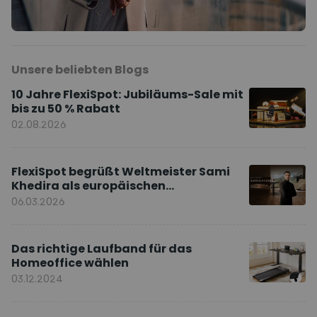
Unsere beliebten Blogs
10 Jahre FlexiSpot: Jubiläums-Sale mit
bis zu 50 % Rabatt
02.08.2026
FlexiSpot begrüßt Weltmeister Sami
Khedira als europäischen
Markenbotschafter
06.03.2026
Das richtige Laufband für das
Homeoffice wählen
03.12.2024