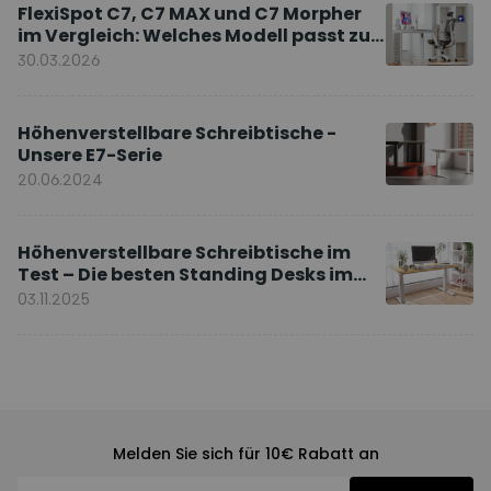
FlexiSpot C7, C7 MAX und C7 Morpher
im Vergleich: Welches Modell passt zu
Ihnen?
30.03.2026
Höhenverstellbare Schreibtische -
Unsere E7-Serie
20.06.2024
Höhenverstellbare Schreibtische im
Test – Die besten Standing Desks im
Vergleich
03.11.2025
Melden Sie sich für 10€ Rabatt an