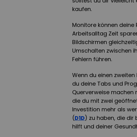
solltest du dir vielleic
kaufen.
Monitore können deine P
Arbeitsalltag Zeit spa
Bildschirmen gleichzeit
Umschalten zwischen i
Fehlern führen.
Wenn du einen zweiten 
du deine Tabs und Pro
Querverweise machen mus
die du mit zwei geöffne
Investition mehr als wer
(
D1D
) zu haben, die dir
hilft und deiner Gesundh