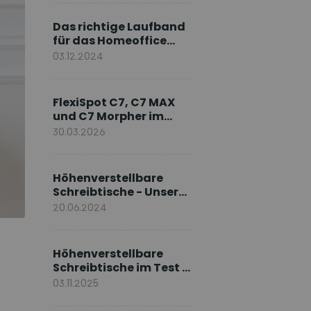
Markenbotschafter
Das richtige Laufband
für das Homeoffice
wählen
03.12.2024
FlexiSpot C7, C7 MAX
und C7 Morpher im
Vergleich: Welches
30.03.2026
Modell passt zu Ihnen?
Höhenverstellbare
Schreibtische - Unsere
E7-Serie
20.06.2024
Höhenverstellbare
Schreibtische im Test –
Die besten Standing
03.11.2025
Desks im Vergleich