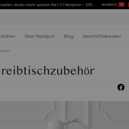
Early-Bird-Angebot für E7, C7, Belli und PortaGo
fsführer
Über FlexiSpot
Blog
Geschäftskunden
Detail
hreibtischzubehör