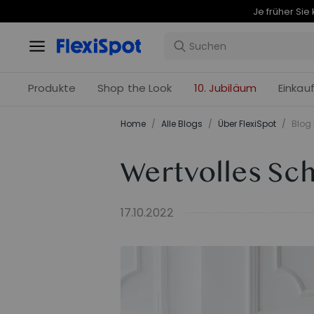
Produkte
Shop the Look
10. Jubiläum
Einkau
Home
/
Alle Blogs
/
Über FlexiSpot
/
Blog 
Wertvolles Sc
17.10.2022