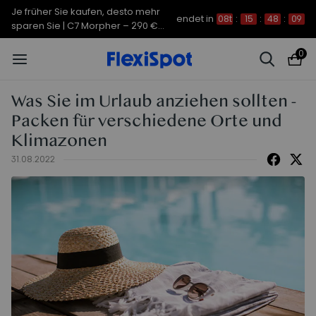
Je früher Sie kaufen, desto mehr
endet in
08t
:
15
:
48
:
08
sparen Sie | C7 Morpher – 290 €
Rabatt
0
Was Sie im Urlaub anziehen sollten -
Packen für verschiedene Orte und
Klimazonen
31.08.2022