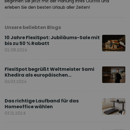
Beginnen Sie jetzt mit der Planung Ihres Outfits und
erleben Sie den besten Urlaub aller Zeiten!
Unsere beliebten Blogs
10 Jahre FlexiSpot: Jubiläums-Sale mit
bis zu 50 % Rabatt
02.08.2026
FlexiSpot begrüßt Weltmeister Sami
Khedira als europäischen
Markenbotschafter
06.03.2026
Das richtige Laufband für das
Homeoffice wählen
03.12.2024