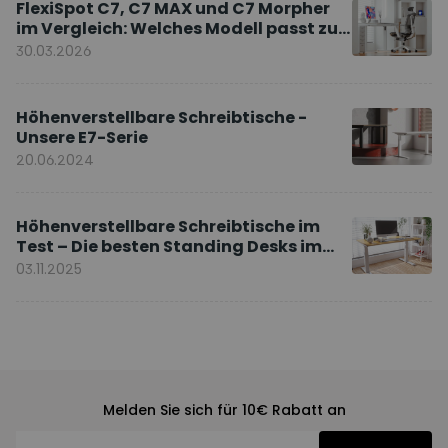
FlexiSpot C7, C7 MAX und C7 Morpher
im Vergleich: Welches Modell passt zu
Ihnen?
30.03.2026
Höhenverstellbare Schreibtische -
Unsere E7-Serie
20.06.2024
Höhenverstellbare Schreibtische im
Test – Die besten Standing Desks im
Vergleich
03.11.2025
Melden Sie sich für 10€ Rabatt an