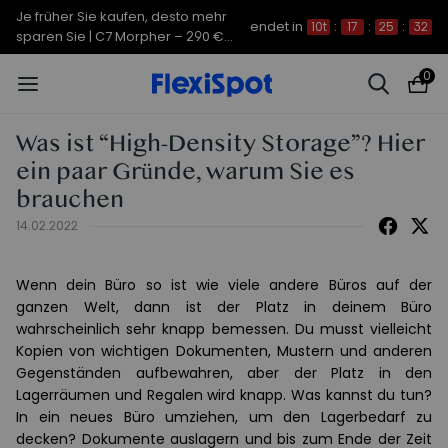
Je früher Sie kaufen, desto mehr
endet in
10t
:
17
:
25
:
32
sparen Sie | C7 Morpher – 290 €
Rabatt
0
Was ist “High-Density Storage”? Hier
ein paar Gründe, warum Sie es
brauchen
14.02.2022
Wenn dein Büro so ist wie viele andere Büros auf der
ganzen Welt, dann ist der Platz in deinem Büro
wahrscheinlich sehr knapp bemessen. Du musst vielleicht
Kopien von wichtigen Dokumenten, Mustern und anderen
Gegenständen aufbewahren, aber der Platz in den
Lagerräumen und Regalen wird knapp. Was kannst du tun?
In ein neues Büro umziehen, um den Lagerbedarf zu
decken? Dokumente auslagern und bis zum Ende der Zeit