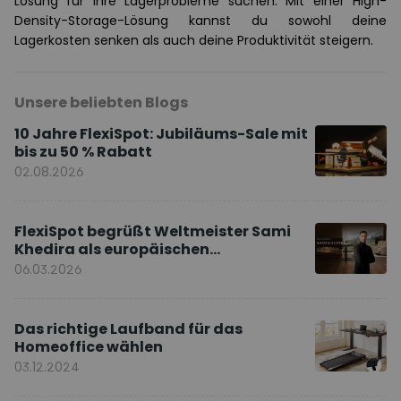
Lösung für ihre Lagerprobleme suchen. Mit einer High-
Density-Storage-Lösung kannst du sowohl deine
Lagerkosten senken als auch deine Produktivität steigern.
Unsere beliebten Blogs
10 Jahre FlexiSpot: Jubiläums-Sale mit
bis zu 50 % Rabatt
02.08.2026
FlexiSpot begrüßt Weltmeister Sami
Khedira als europäischen
Markenbotschafter
06.03.2026
Das richtige Laufband für das
Homeoffice wählen
03.12.2024