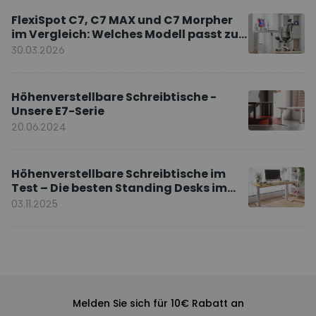
FlexiSpot C7, C7 MAX und C7 Morpher
im Vergleich: Welches Modell passt zu
Ihnen?
30.03.2026
Höhenverstellbare Schreibtische -
Unsere E7-Serie
20.06.2024
Höhenverstellbare Schreibtische im
Test – Die besten Standing Desks im
Vergleich
03.11.2025
Melden Sie sich für 10€ Rabatt an