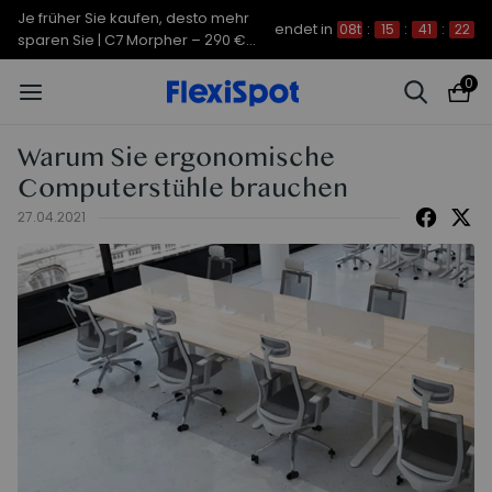
Je früher Sie kaufen, desto mehr
endet in
08t
:
15
:
41
:
21
sparen Sie | C7 Morpher – 290 €
Rabatt
0
Warum Sie ergonomische
Computerstühle brauchen
27.04.2021