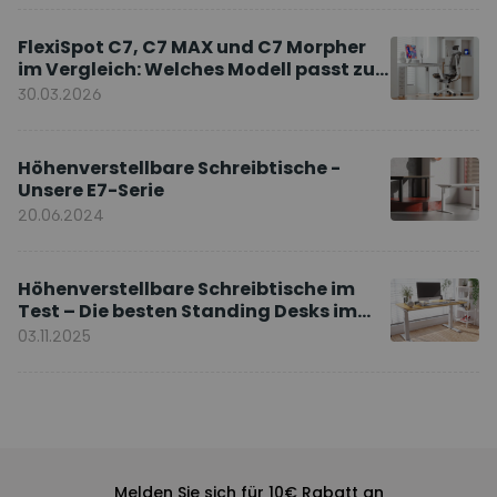
FlexiSpot C7, C7 MAX und C7 Morpher
im Vergleich: Welches Modell passt zu
Ihnen?
30.03.2026
Höhenverstellbare Schreibtische -
Unsere E7-Serie
20.06.2024
Höhenverstellbare Schreibtische im
Test – Die besten Standing Desks im
Vergleich
03.11.2025
Melden Sie sich für 10€ Rabatt an