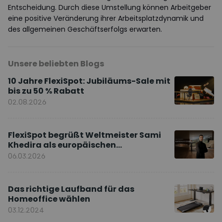
Entscheidung. Durch diese Umstellung können Arbeitgeber
eine positive Veränderung ihrer Arbeitsplatzdynamik und
des allgemeinen Geschäftserfolgs erwarten.
Unsere beliebten Blogs
10 Jahre FlexiSpot: Jubiläums-Sale mit
bis zu 50 % Rabatt
02.08.2026
FlexiSpot begrüßt Weltmeister Sami
Khedira als europäischen
Markenbotschafter
06.03.2026
Das richtige Laufband für das
Homeoffice wählen
03.12.2024