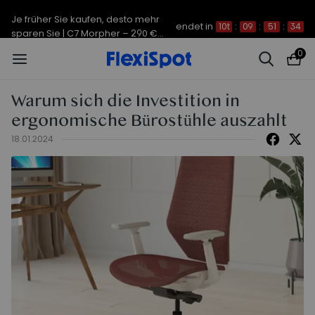
Je früher Sie kaufen, desto mehr
endet in
10t
:
09
:
51
:
34
sparen Sie | C7 Morpher – 290 €
Rabatt
0
Warum sich die Investition in
ergonomische Bürostühle auszahlt
18.01.2024