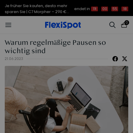
Je früher Sie kaufen, desto mehr
endet in
11t
:
00
:
55
:
18
sparen Sie | C7 Morpher – 290 €
Rabatt
0
Warum regelmäßige Pausen so
wichtig sind
21.06.2023