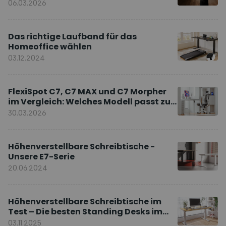
Markenbotschafter
06.03.2026
Das richtige Laufband für das
Homeoffice wählen
03.12.2024
FlexiSpot C7, C7 MAX und C7 Morpher
im Vergleich: Welches Modell passt zu
Ihnen?
30.03.2026
Höhenverstellbare Schreibtische -
Unsere E7-Serie
20.06.2024
Höhenverstellbare Schreibtische im
Test – Die besten Standing Desks im
Vergleich
03.11.2025