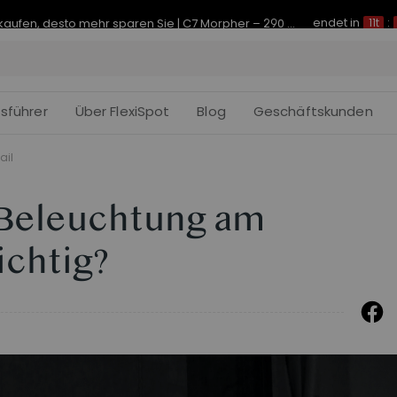
endet in
Je früher Sie kaufen, desto mehr sparen Sie | C7 Morpher – 290 € Rabatt
11t
:
fsführer
Über FlexiSpot
Blog
Geschäftskunden
ail
 Beleuchtung am
ichtig?