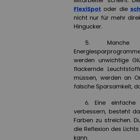
Mitarbeiter scheint. D
FlexiSpot
oder die
sc
nicht nur für mehr dire
Hingucker.
5.
Manche 
Energiesparprogramme e
werden unwichtige Glü
flackernde Leuchtstof
müssen, werden an Ort
falsche Sparsamkeit, da
6.
Eine einfache
verbessern, besteht da
Farben zu streichen. 
die Reflexion des Lich
kann.