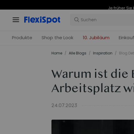
Produkte
Shop the Look
10. Jubiläum
Einkau
Home
/
Alle Blogs
/
Inspiration
/
Blog Det
Warum ist die
Arbeitsplatz w
24.07.2023