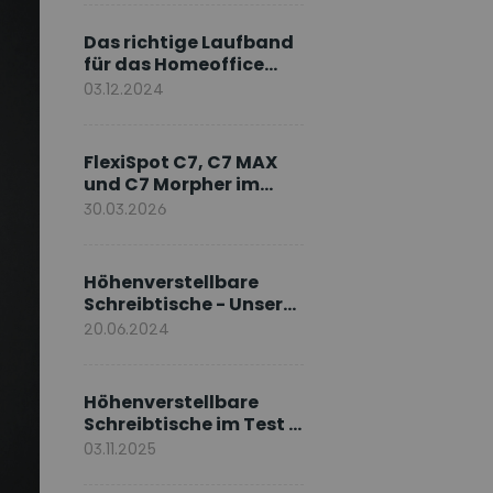
Markenbotschafter
Das richtige Laufband
für das Homeoffice
wählen
03.12.2024
FlexiSpot C7, C7 MAX
und C7 Morpher im
Vergleich: Welches
30.03.2026
Modell passt zu Ihnen?
Höhenverstellbare
Schreibtische - Unsere
E7-Serie
20.06.2024
Höhenverstellbare
Schreibtische im Test –
Die besten Standing
03.11.2025
Desks im Vergleich