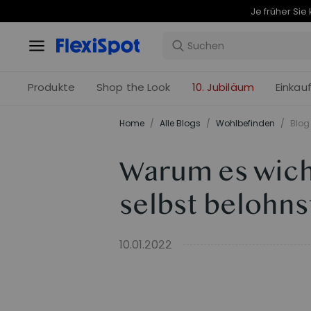
Produkte
Shop the Look
10. Jubiläum
Einkau
Home
/
Alle Blogs
/
Wohlbefinden
/
Blog 
Warum es wicht
selbst belohns
10.01.2022