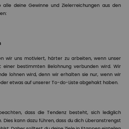
so alle deine Gewinne und Zielerreichungen aus den
nen:
n
en wir uns motiviert, härter zu arbeiten, wenn unser
t einer bestimmten Belohnung verbunden wird. Wir
nde lohnen wird, denn wir erhalten sie nur, wenn wir
oder etwas auf unserer To-do-Liste abgehakt haben.
beachten, dass die Tendenz besteht, sich lediglich
. Dies kann dazu führen, dass du dich überanstrengst
lst. Daher solltest du deine Ziele in Etappen einteilen