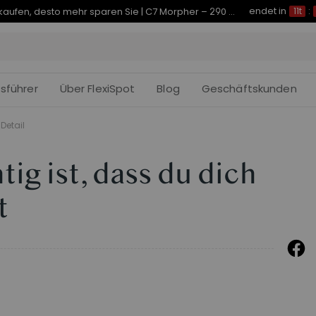
endet in
Je früher Sie kaufen, desto mehr sparen Sie | C7 Morpher – 290 € Rabatt
11t
:
fsführer
Über FlexiSpot
Blog
Geschäftskunden
Detail
ig ist, dass du dich
t