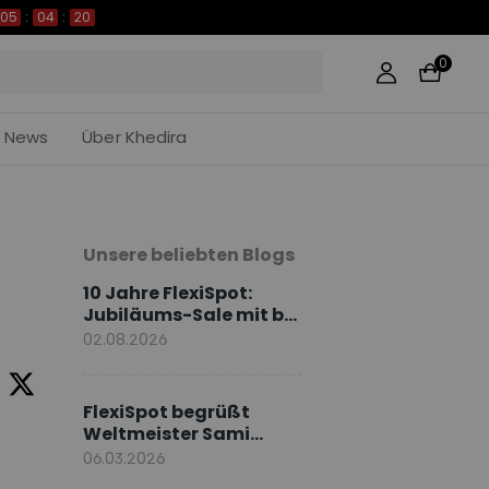
05
:
04
:
19
0
News
Über Khedira
Unsere beliebten Blogs
10 Jahre FlexiSpot:
Jubiläums-Sale mit bis
zu 50 % Rabatt
02.08.2026
FlexiSpot begrüßt
Weltmeister Sami
Khedira als
06.03.2026
europäischen