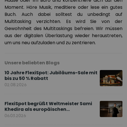
Hause oder im Büro und konzentriere dich auf den
Moment. Höre Musik, meditiere oder lese ein gutes
Buch. Auch dabei solltest du unbedingt auf
Multitasking verzichten. Es wird Sie von der
Gewohnheit des Multitaskings befreien. Wir müssen
aus der digitalen Überlastung wieder heraustreten,
um uns neu aufzuladen und zu zentrieren.
Unsere beliebten Blogs
10 Jahre FlexiSpot: Jubiläums-Sale mit
bis zu 50 % Rabatt
02.08.2026
FlexiSpot begrüßt Weltmeister Sami
Khedira als europäischen
Markenbotschafter
06.03.2026