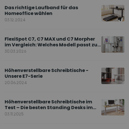
Das richtige Laufband für das
Homeoffice wählen
03.12.2024
FlexiSpot C7, C7 MAX und C7 Morpher
im Vergleich: Welches Modell passt zu
Ihnen?
30.03.2026
Höhenverstellbare Schreibtische -
Unsere E7-Serie
20.06.2024
Höhenverstellbare Schreibtische im
Test – Die besten Standing Desks im
Vergleich
03.11.2025