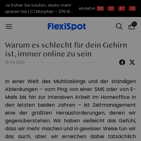
Je früher Sie kaufen, desto mehr
endet in
09t
:
01
:
47
:
33
sparen Sie | C7 Morpher – 290 €
Rabatt
0
Warum es schlecht für dein Gehirn
ist, immer online zu sein
15.04.2022
In einer Welt des Multitaskings und der ständigen
Ablenkungen – vom Ping von einer SMS oder von E-
Mails bis hin zur intensiven Arbeit im Homeoffice in
den letzten beiden Jahren – ist Zeitmanagement
eine der größten Herausforderungen, denen wir
gegenüberstehen. Wir haben vielleicht das Gefühl,
dass wir mehr machen und in gewisser Weise tun wir
das auch, aber wir erreichen dabei tatsächlich