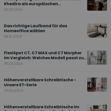
Khedira als europäischen
Markenbotschafter
06.03.2026
Das richtige Laufband für das
Homeoffice wählen
03.12.2024
FlexiSpot C7, C7 MAX und C7 Morpher
im Vergleich: Welches Modell passt zu
Ihnen?
30.03.2026
Höhenverstellbare Schreibtische -
Unsere E7-Serie
20.06.2024
Höhenverstellbare Schreibtische im