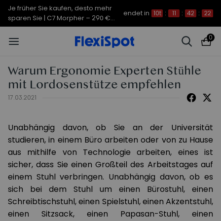
Je früher Sie kaufen, desto mehr
endet in
10t
:
11
:
42
:
21
sparen Sie | C7 Morpher – 290 €
Rabatt
0
Warum Ergonomie Experten Stühle
mit Lordosenstütze empfehlen
17.03.2021
Unabhängig davon, ob Sie an der Universität
studieren, in einem Büro arbeiten oder von zu Hause
aus mithilfe von Technologie arbeiten, eines ist
sicher, dass Sie einen Großteil des Arbeitstages auf
einem Stuhl verbringen. Unabhängig davon, ob es
sich bei dem Stuhl um einen Bürostuhl, einen
Schreibtischstuhl, einen Spielstuhl, einen Akzentstuhl,
einen Sitzsack, einen Papasan-Stuhl, einen