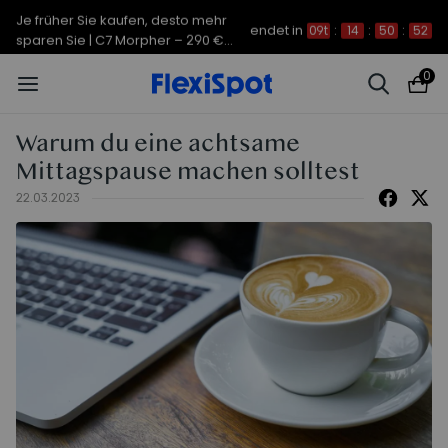
Je früher Sie kaufen, desto mehr
endet in
09t
:
14
:
50
:
52
sparen Sie | C7 Morpher – 290 €
Rabatt
0
Warum du eine achtsame
Mittagspause machen solltest
22.03.2023