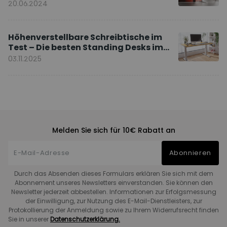
20.06.2024
Höhenverstellbare Schreibtische im
Test – Die besten Standing Desks im
Vergleich
03.11.2025
Melden Sie sich für 10€ Rabatt an
Abonnieren
Durch das Absenden dieses Formulars erklären Sie sich mit dem
Abonnement unseres Newsletters einverstanden. Sie können den
Newsletter jederzeit abbestellen. Informationen zur Erfolgsmessung
der Einwilligung, zur Nutzung des E-Mail-Dienstleisters, zur
Protokollierung der Anmeldung sowie zu Ihrem Widerrufsrecht finden
Sie in unserer
Datenschutzerklärung.