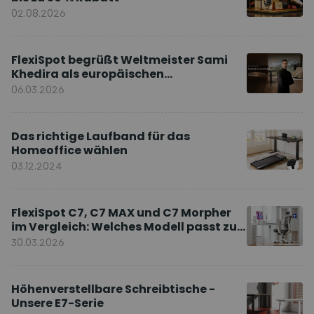
02.08.2026
FlexiSpot begrüßt Weltmeister Sami
Khedira als europäischen
Markenbotschafter
06.03.2026
Das richtige Laufband für das
Homeoffice wählen
03.12.2024
FlexiSpot C7, C7 MAX und C7 Morpher
im Vergleich: Welches Modell passt zu
Ihnen?
30.03.2026
Höhenverstellbare Schreibtische -
Unsere E7-Serie