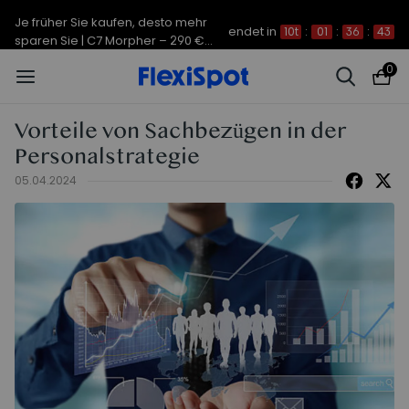
Je früher Sie kaufen, desto mehr
endet in
10t
:
01
:
36
:
43
sparen Sie | C7 Morpher – 290 €
Rabatt
0
Vorteile von Sachbezügen in der
Personalstrategie
05.04.2024