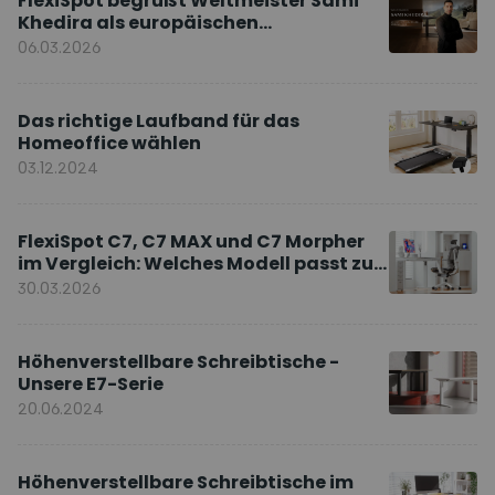
FlexiSpot begrüßt Weltmeister Sami
Khedira als europäischen
Markenbotschafter
06.03.2026
Das richtige Laufband für das
Homeoffice wählen
03.12.2024
FlexiSpot C7, C7 MAX und C7 Morpher
im Vergleich: Welches Modell passt zu
Ihnen?
30.03.2026
Höhenverstellbare Schreibtische -
Unsere E7-Serie
20.06.2024
Höhenverstellbare Schreibtische im