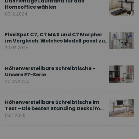
Das richtige Laufband für das
Homeoffice wählen
03.12.2024
FlexiSpot C7, C7 MAX und C7 Morpher
im Vergleich: Welches Modell passt zu
Ihnen?
30.03.2026
Höhenverstellbare Schreibtische -
Unsere E7-Serie
20.06.2024
Höhenverstellbare Schreibtische im
Test – Die besten Standing Desks im
Vergleich
03.11.2025