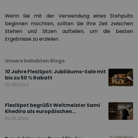
Wenn Sie mit der Verwendung eines Stehpults
beginnen möchten, sollten Sie Ihre Zeit zwischen
Stehen und Sitzen aufteilen, um die besten
Ergebnisse zu erzielen.
Unsere beliebten Blogs
10 Jahre FlexiSpot: Jubiläums-Sale mit
bis zu 50 % Rabatt
02.08.2026
FlexiSpot begrüßt Weltmeister Sami
Khedira als europäischen
Markenbotschafter
06.03.2026