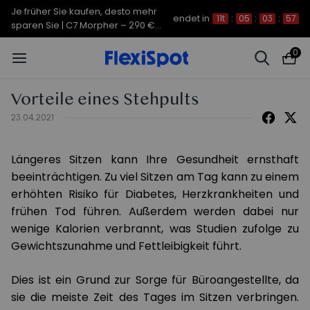
Je früher Sie kaufen, desto mehr
endet in
11t
:
05
:
03
:
56
sparen Sie | C7 Morpher – 290 €
Rabatt
0
Vorteile eines Stehpults
23.04.2021
Längeres Sitzen kann Ihre Gesundheit ernsthaft
beeinträchtigen. Zu viel Sitzen am Tag kann zu einem
erhöhten Risiko für Diabetes, Herzkrankheiten und
frühen Tod führen. Außerdem werden dabei nur
wenige Kalorien verbrannt, was Studien zufolge zu
Gewichtszunahme und Fettleibigkeit führt.
Dies ist ein Grund zur Sorge für Büroangestellte, da
sie die meiste Zeit des Tages im Sitzen verbringen.