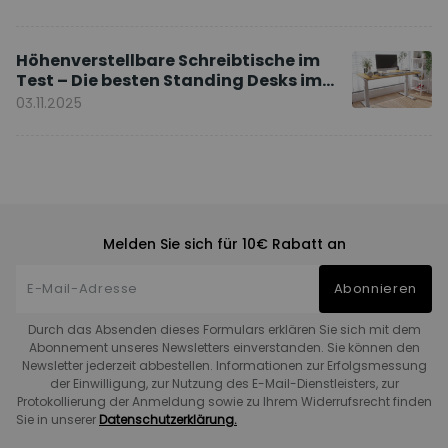
Höhenverstellbare Schreibtische im
Test – Die besten Standing Desks im
Vergleich
03.11.2025
Melden Sie sich für 10€ Rabatt an
Abonnieren
Durch das Absenden dieses Formulars erklären Sie sich mit dem
Abonnement unseres Newsletters einverstanden. Sie können den
Newsletter jederzeit abbestellen. Informationen zur Erfolgsmessung
der Einwilligung, zur Nutzung des E-Mail-Dienstleisters, zur
Protokollierung der Anmeldung sowie zu Ihrem Widerrufsrecht finden
Sie in unserer
Datenschutzerklärung.