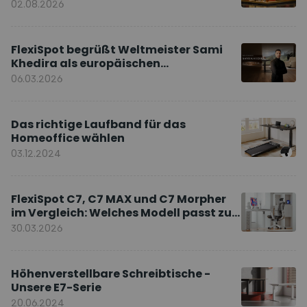
02.08.2026
FlexiSpot begrüßt Weltmeister Sami
Khedira als europäischen
Markenbotschafter
06.03.2026
Das richtige Laufband für das
Homeoffice wählen
03.12.2024
FlexiSpot C7, C7 MAX und C7 Morpher
im Vergleich: Welches Modell passt zu
Ihnen?
30.03.2026
Höhenverstellbare Schreibtische -
Unsere E7-Serie
20.06.2024