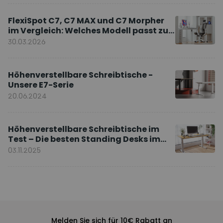
FlexiSpot C7, C7 MAX und C7 Morpher
im Vergleich: Welches Modell passt zu
Ihnen?
30.03.2026
Höhenverstellbare Schreibtische -
Unsere E7-Serie
20.06.2024
Höhenverstellbare Schreibtische im
Test – Die besten Standing Desks im
Vergleich
03.11.2025
Melden Sie sich für 10€ Rabatt an