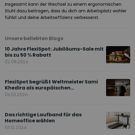
Insgesamt kann der Wechsel zu einem ergonomischen
Stuhl dazu beitragen, dass du dich am Arbeitsplatz wohler
fühlst und deine Arbeitseffizienz verbesserst.
Unsere beliebten Blogs
10 Jahre FlexiSpot: Jubiläums-Sale mit
bis zu 50 % Rabatt
02.08.2026
FlexiSpot begrüßt Weltmeister Sami
Khedira als europäischen
Markenbotschafter
06.03.2026
Das richtige Laufband für das
Homeoffice wählen
03.12.2024