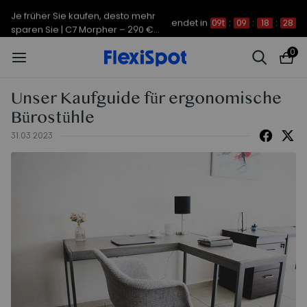
Je früher Sie kaufen, desto mehr
endet in
09t
:
09
:
18
:
28
sparen Sie | C7 Morpher – 290 €
Rabatt
0
Unser Kaufguide für ergonomische
Bürostühle
31.03.2023