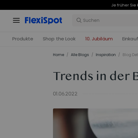
Produkte
Shop the Look
10. Jubiläum
Einkau
Home
/
Alle Blogs
/
Inspiration
/
Blog Det
Trends in der 
01.06.2022