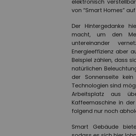
elektronisch verstellb
von “Smart Homes” auf 
Der Hintergedanke hi
macht, um den Mens
untereinander vern
Energieeffizienz aber
Beispiel zählen, dass s
natürlichen Beleuchtu
der Sonnenseite kein
Technologien sind mögl
Arbeitsplatz aus ü
Kaffeemaschine in der
folgend nur noch abhol
Smart Gebäude bieten
sodass es sich hier loh