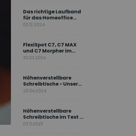
Markenbotschafter
Das richtige Laufband
für das Homeoffice
wählen
03.12.2024
FlexiSpot C7, C7 MAX
und C7 Morpher im
Vergleich: Welches
30.03.2026
Modell passt zu Ihnen?
Höhenverstellbare
Schreibtische - Unsere
E7-Serie
20.06.2024
Höhenverstellbare
Schreibtische im Test –
Die besten Standing
03.11.2025
Desks im Vergleich