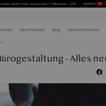
endet in
Je früher Sie kaufen, desto mehr sparen Sie | C7 Morpher – 290 € Rabatt
11t
:
fsführer
Über FlexiSpot
Blog
Geschäftskunden
ail
Bürogestaltung - Alles ne