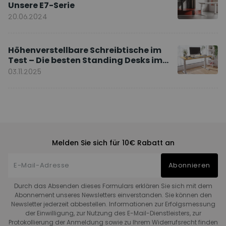
Unsere E7-Serie
20.06.2024
Höhenverstellbare Schreibtische im
Test – Die besten Standing Desks im
Vergleich
03.11.2025
Melden Sie sich für 10€ Rabatt an
Abonnieren
Durch das Absenden dieses Formulars erklären Sie sich mit dem
Abonnement unseres Newsletters einverstanden. Sie können den
Newsletter jederzeit abbestellen. Informationen zur Erfolgsmessung
der Einwilligung, zur Nutzung des E-Mail-Dienstleisters, zur
Protokollierung der Anmeldung sowie zu Ihrem Widerrufsrecht finden