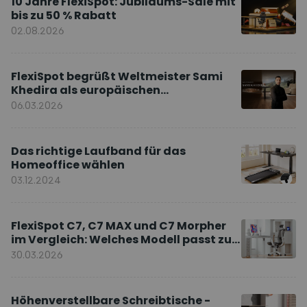
10 Jahre FlexiSpot: Jubiläums-Sale mit
bis zu 50 % Rabatt
02.08.2026
FlexiSpot begrüßt Weltmeister Sami
Khedira als europäischen
Markenbotschafter
06.03.2026
Das richtige Laufband für das
Homeoffice wählen
03.12.2024
FlexiSpot C7, C7 MAX und C7 Morpher
im Vergleich: Welches Modell passt zu
Ihnen?
30.03.2026
Höhenverstellbare Schreibtische -