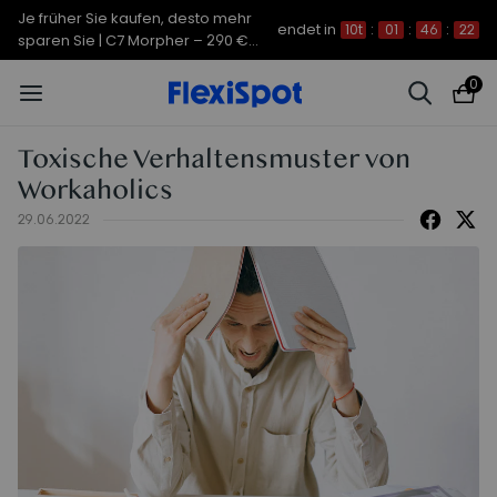
Je früher Sie kaufen, desto mehr
endet in
10t
:
01
:
46
:
21
sparen Sie | C7 Morpher – 290 €
Rabatt
0
Toxische Verhaltensmuster von
Workaholics
29.06.2022