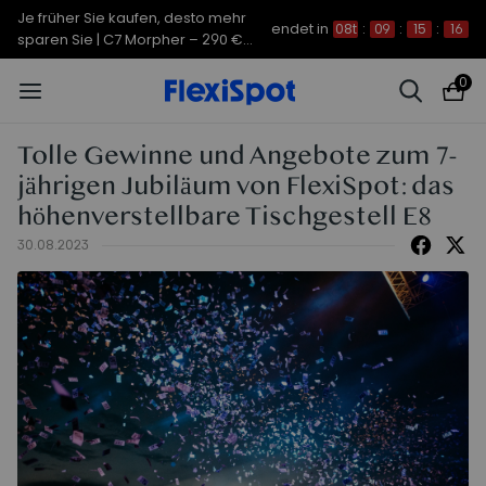
Je früher Sie kaufen, desto mehr
endet in
08t
:
09
:
15
:
15
sparen Sie | C7 Morpher – 290 €
Rabatt
0
Tolle Gewinne und Angebote zum 7-
jährigen Jubiläum von FlexiSpot: das
höhenverstellbare Tischgestell E8
30.08.2023