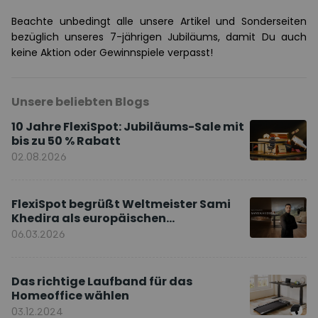
Beachte unbedingt alle unsere Artikel und Sonderseiten
bezüglich unseres 7-jährigen Jubiläums, damit Du auch
keine Aktion oder Gewinnspiele verpasst!
Unsere beliebten Blogs
10 Jahre FlexiSpot: Jubiläums-Sale mit
bis zu 50 % Rabatt
02.08.2026
FlexiSpot begrüßt Weltmeister Sami
Khedira als europäischen
Markenbotschafter
06.03.2026
Das richtige Laufband für das
Homeoffice wählen
03.12.2024