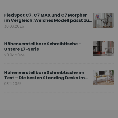
FlexiSpot C7, C7 MAX und C7 Morpher
im Vergleich: Welches Modell passt zu
Ihnen?
30.03.2026
Höhenverstellbare Schreibtische -
Unsere E7-Serie
20.06.2024
Höhenverstellbare Schreibtische im
Test – Die besten Standing Desks im
Vergleich
03.11.2025