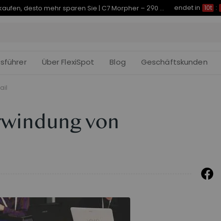
endet in
Je früher Sie kaufen, desto mehr sparen Sie | C7 Morpher – 290 € Rabatt
10t
:
fsführer
Über FlexiSpot
Blog
Geschäftskunden
ail
rwindung von