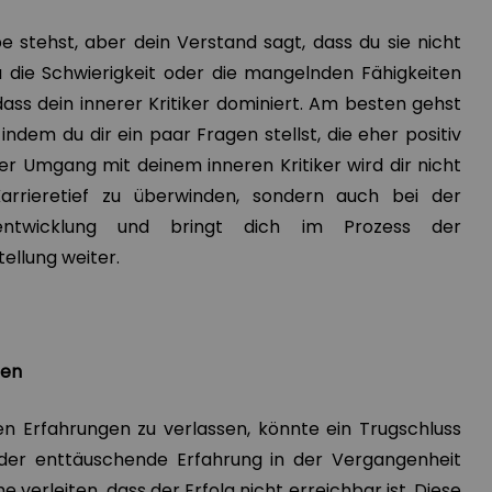
 stehst, aber dein Verstand sagt, dass du sie nicht
u die Schwierigkeit oder die mangelnden Fähigkeiten
, dass dein innerer Kritiker dominiert. Am besten gehst
indem du dir ein paar Fragen stellst, die eher positiv
Der Umgang mit deinem inneren Kritiker wird dir nicht
Karrieretief zu überwinden, sondern auch bei der
entwicklung und bringt dich im Prozess der
ellung weiter.
hen
n Erfahrungen zu verlassen, könnte ein Trugschluss
 oder enttäuschende Erfahrung in der Vergangenheit
verleiten, dass der Erfolg nicht erreichbar ist. Diese