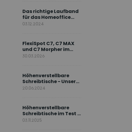
Markenbotschafter
Das richtige Laufband
für das Homeoffice
wählen
03.12.2024
FlexiSpot C7, C7 MAX
und C7 Morpher im
Vergleich: Welches
30.03.2026
Modell passt zu Ihnen?
Höhenverstellbare
Schreibtische - Unsere
E7-Serie
20.06.2024
Höhenverstellbare
Schreibtische im Test –
Die besten Standing
03.11.2025
Desks im Vergleich