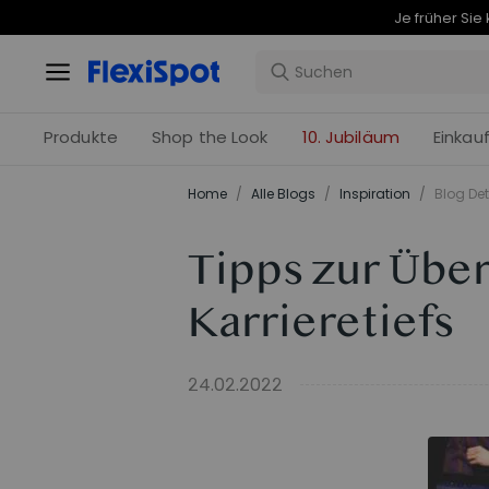
Produkte
Shop the Look
10. Jubiläum
Einkau
Home
/
Alle Blogs
/
Inspiration
/
Blog Det
Tipps zur Übe
Karrieretiefs
24.02.2022