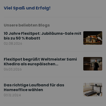
Viel Spaß und Erfolg!
Unsere beliebten Blogs
10 Jahre FlexiSpot: Jubiläums-Sale mit
bis zu 50 % Rabatt
02.08.2026
FlexiSpot begrüßt Weltmeister Sami
Khedira als europäischen
Markenbotschafter
06.03.2026
Das richtige Laufband für das
Homeoffice wählen
03.12.2024