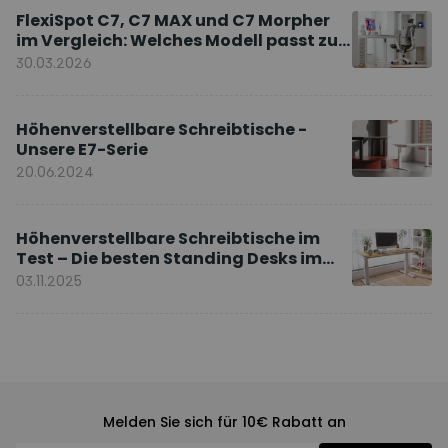
FlexiSpot C7, C7 MAX und C7 Morpher
im Vergleich: Welches Modell passt zu
Ihnen?
30.03.2026
Höhenverstellbare Schreibtische -
Unsere E7-Serie
20.06.2024
Höhenverstellbare Schreibtische im
Test – Die besten Standing Desks im
Vergleich
03.11.2025
Melden Sie sich für 10€ Rabatt an