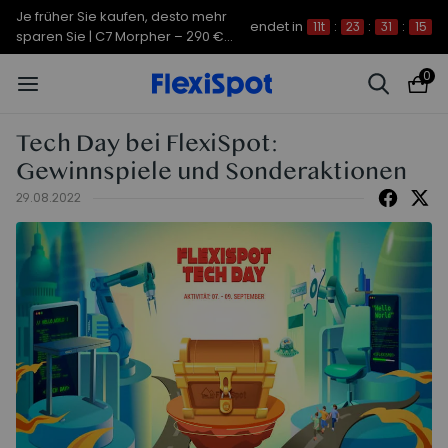
Je früher Sie kaufen, desto mehr
endet in
11t
:
23
:
31
:
14
sparen Sie | C7 Morpher – 290 €
Rabatt
0
Tech Day bei FlexiSpot:
Gewinnspiele und Sonderaktionen
29.08.2022