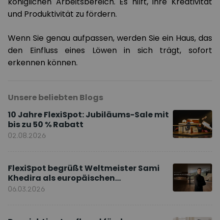
königlichen Arbeitsbereich. Es hilft, ihre Kreativität
und Produktivität zu fördern.
Wenn Sie genau aufpassen, werden Sie ein Haus, das
den Einfluss eines Löwen in sich trägt, sofort
erkennen können.
Unsere beliebten Blogs
10 Jahre FlexiSpot: Jubiläums-Sale mit
bis zu 50 % Rabatt
02.08.2026
FlexiSpot begrüßt Weltmeister Sami
Khedira als europäischen
Markenbotschafter
06.03.2026