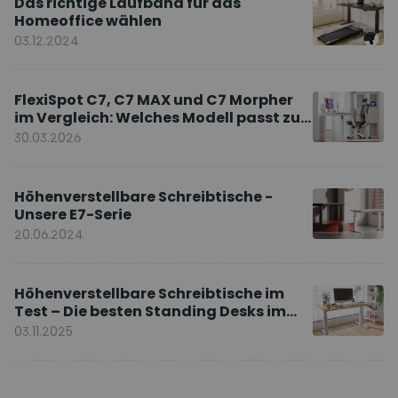
Das richtige Laufband für das
Homeoffice wählen
03.12.2024
FlexiSpot C7, C7 MAX und C7 Morpher
im Vergleich: Welches Modell passt zu
Ihnen?
30.03.2026
Höhenverstellbare Schreibtische -
Unsere E7-Serie
20.06.2024
Höhenverstellbare Schreibtische im
Test – Die besten Standing Desks im
Vergleich
03.11.2025