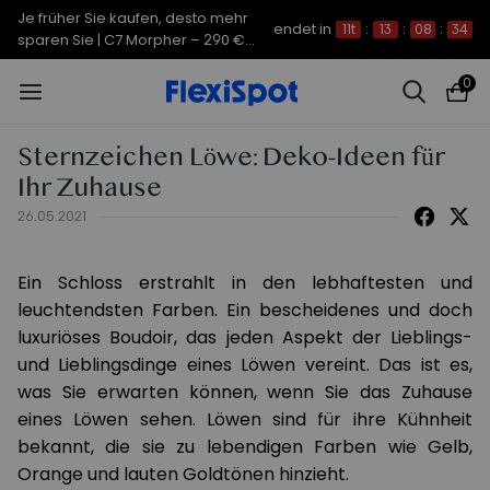
Je früher Sie kaufen, desto mehr
endet in
11t
:
13
:
08
:
34
sparen Sie | C7 Morpher – 290 €
Rabatt
0
Sternzeichen Löwe: Deko-Ideen für
Ihr Zuhause
26.05.2021
Ein Schloss erstrahlt in den lebhaftesten und
leuchtendsten Farben. Ein bescheidenes und doch
luxuriöses Boudoir, das jeden Aspekt der Lieblings-
und Lieblingsdinge eines Löwen vereint. Das ist es,
was Sie erwarten können, wenn Sie das Zuhause
eines Löwen sehen. Löwen sind für ihre Kühnheit
bekannt, die sie zu lebendigen Farben wie Gelb,
Orange und lauten Goldtönen hinzieht.