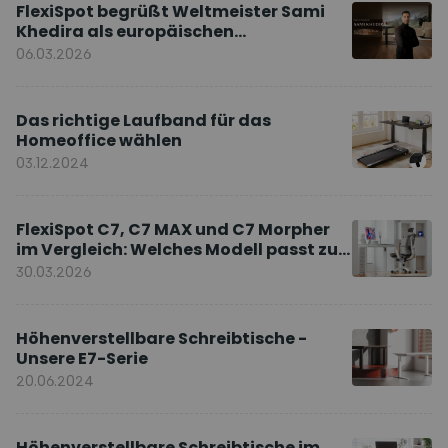
FlexiSpot begrüßt Weltmeister Sami
Khedira als europäischen
Markenbotschafter
06.03.2026
Das richtige Laufband für das
Homeoffice wählen
03.12.2024
FlexiSpot C7, C7 MAX und C7 Morpher
im Vergleich: Welches Modell passt zu
Ihnen?
30.03.2026
Höhenverstellbare Schreibtische -
Unsere E7-Serie
20.06.2024
Höhenverstellbare Schreibtische im