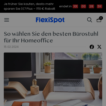
Je früher Sie kaufen, desto mehr
endet in
10t
:
00
:
28
:
58
sparen Sie | C7 Morpher – 290 €
0
Rabatt
So wählen Sie den besten Bürostuhl
für Ihr Homeoffice
15.02.2024