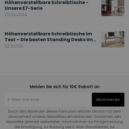
Höhenverstellbare Schreibtische -
Unsere E7-Serie
20.06.2024
Höhenverstellbare Schreibtische im
Test – Die besten Standing Desks im
Vergleich
03.11.2025
Melden Sie sich für 10€ Rabatt an
Abonnieren
Durch das Absenden dieses Formulars erklären Sie sich mit dem
Abonnement unseres Newsletters einverstanden. Sie können den
Newsletter jederzeit abbestellen. Informationen zur Erfolgsmessung
der Einwilligung, zur Nutzung des E-Mail-Dienstleisters, zur