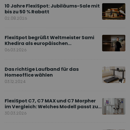
10 Jahre FlexiSpot: Jubiläums-Sale mit
bis zu 50 % Rabatt
02.08.2026
FlexiSpot begrüßt Weltmeister Sami
Khedira als europäischen
Markenbotschafter
06.03.2026
Das richtige Laufband für das
Homeoffice wählen
03.12.2024
FlexiSpot C7, C7 MAX und C7 Morpher
im Vergleich: Welches Modell passt zu
Ihnen?
30.03.2026