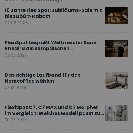
10 Jahre FlexiSpot: Jubiläums-Sale mit
bis zu 50 % Rabatt
02.08.2026
FlexiSpot begrüßt Weltmeister Sami
Khedira als europäischen
Markenbotschafter
06.03.2026
Das richtige Laufband für das
Homeoffice wählen
03.12.2024
FlexiSpot C7, C7 MAX und C7 Morpher
im Vergleich: Welches Modell passt zu
Ihnen?
30.03.2026