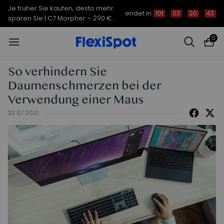
Je früher Sie kaufen, desto mehr
endet in
10t
:
03
:
20
:
42
sparen Sie | C7 Morpher – 290 €
Rabatt
0
So verhindern Sie
Daumenschmerzen bei der
Verwendung einer Maus
22.07.2021