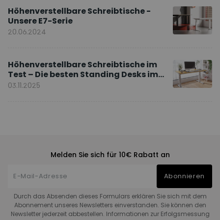
Höhenverstellbare Schreibtische -
Unsere E7-Serie
20.06.2024
Höhenverstellbare Schreibtische im
Test – Die besten Standing Desks im
Vergleich
03.11.2025
Melden Sie sich für 10€ Rabatt an
Abonnieren
Durch das Absenden dieses Formulars erklären Sie sich mit dem
Abonnement unseres Newsletters einverstanden. Sie können den
Newsletter jederzeit abbestellen. Informationen zur Erfolgsmessung