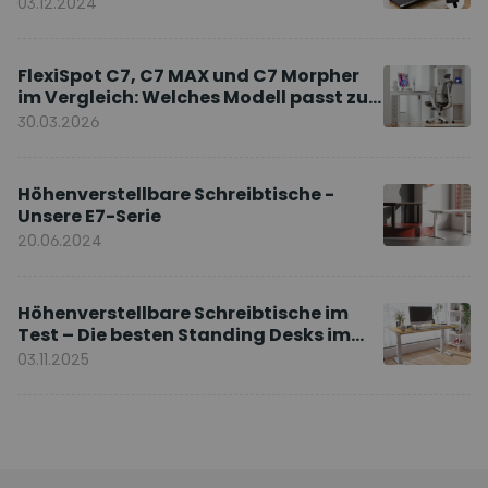
03.12.2024
FlexiSpot C7, C7 MAX und C7 Morpher
im Vergleich: Welches Modell passt zu
Ihnen?
30.03.2026
Höhenverstellbare Schreibtische -
Unsere E7-Serie
20.06.2024
Höhenverstellbare Schreibtische im
Test – Die besten Standing Desks im
Vergleich
03.11.2025