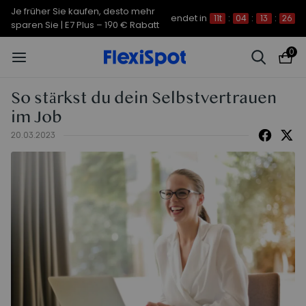
Je früher Sie kaufen, desto mehr
endet in
11t
:
04
:
13
:
25
sparen Sie | C7 Morpher – 290 €
0
Rabatt
So stärkst du dein Selbstvertrauen
im Job
20.03.2023