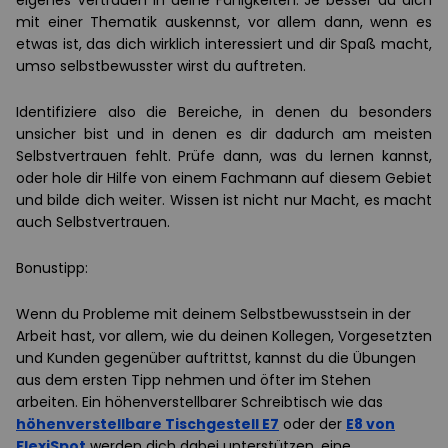
eigenes Vertrauen in deine Fähigkeiten. Je besser du dich
mit einer Thematik auskennst, vor allem dann, wenn es
etwas ist, das dich wirklich interessiert und dir Spaß macht,
umso selbstbewusster wirst du auftreten.
Identifiziere also die Bereiche, in denen du besonders
unsicher bist und in denen es dir dadurch am meisten
Selbstvertrauen fehlt. Prüfe dann, was du lernen kannst,
oder hole dir Hilfe von einem Fachmann auf diesem Gebiet
und bilde dich weiter. Wissen ist nicht nur Macht, es macht
auch Selbstvertrauen.
Bonustipp:
Wenn du Probleme mit deinem Selbstbewusstsein in der
Arbeit hast, vor allem, wie du deinen Kollegen, Vorgesetzten
und Kunden gegenüber auftrittst, kannst du die Übungen
aus dem ersten Tipp nehmen und öfter im Stehen
arbeiten. Ein höhenverstellbarer Schreibtisch wie das
höhenverstellbare Tischgestell E7
oder der
E8 von
FlexiSpot
werden dich dabei unterstützen, eine