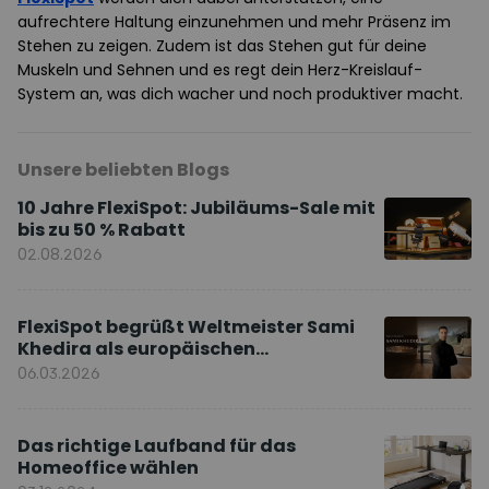
aufrechtere Haltung einzunehmen und mehr Präsenz im
Stehen zu zeigen. Zudem ist das Stehen gut für deine
Muskeln und Sehnen und es regt dein Herz-Kreislauf-
System an, was dich wacher und noch produktiver macht.
Unsere beliebten Blogs
10 Jahre FlexiSpot: Jubiläums-Sale mit
bis zu 50 % Rabatt
02.08.2026
FlexiSpot begrüßt Weltmeister Sami
Khedira als europäischen
Markenbotschafter
06.03.2026
Das richtige Laufband für das
Homeoffice wählen