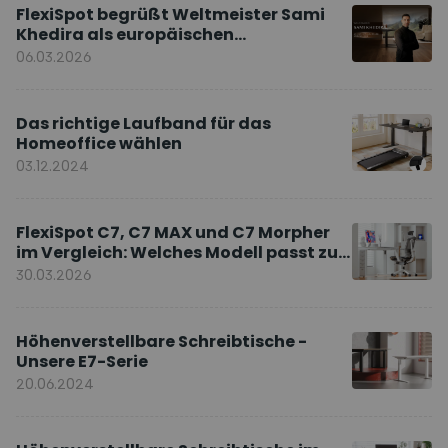
FlexiSpot begrüßt Weltmeister Sami
Khedira als europäischen
Markenbotschafter
06.03.2026
Das richtige Laufband für das
Homeoffice wählen
03.12.2024
FlexiSpot C7, C7 MAX und C7 Morpher
im Vergleich: Welches Modell passt zu
Ihnen?
30.03.2026
Höhenverstellbare Schreibtische -
Unsere E7-Serie
20.06.2024