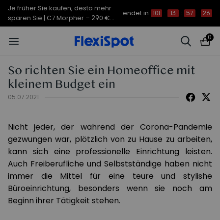
Je früher Sie kaufen, desto mehr
endet in
10t
:
13
:
57
:
25
sparen Sie | C7 Morpher – 290 €
Rabatt
0
So richten Sie ein Homeoffice mit
kleinem Budget ein
05.07.2021
Nicht jeder, der während der Corona-Pandemie
gezwungen war, plötzlich von zu Hause zu arbeiten,
kann sich eine professionelle Einrichtung leisten.
Auch Freiberufliche und Selbstständige haben nicht
immer die Mittel für eine teure und stylishe
Büroeinrichtung, besonders wenn sie noch am
Beginn ihrer Tätigkeit stehen.