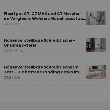
FlexiSpot C7, C7 MAX und C7 Morpher
im Vergleich: Welches Modell passt zu
Ihnen?
30.03.2026
Höhenverstellbare Schreibtische -
Unsere E7-Serie
20.06.2024
Höhenverstellbare Schreibtische im
Test – Die besten Standing Desks im
Vergleich
03.11.2025