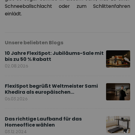
Schneeballschlacht oder zum Schlittenfahren
einlädt.
Unsere beliebten Blogs
10 Jahre FlexiSpot: Jubiläums-Sale mit
bis zu 50 % Rabatt
02.08.2026
FlexiSpot begrüßt Weltmeister Sami
Khedira als europäischen
Markenbotschafter
06.03.2026
Das richtige Laufband für das
Homeoffice wählen
03.12.2024