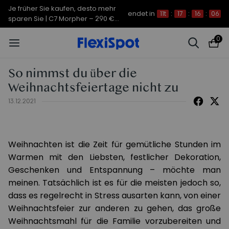
Je früher Sie kaufen, desto mehr
endet in
11t
:
17
:
16
:
05
sparen Sie | C7 Morpher – 290 €
Rabatt
0
So nimmst du über die
Weihnachtsfeiertage nicht zu
13.12.2021
Weihnachten ist die Zeit für gemütliche Stunden im
Warmen mit den Liebsten, festlicher Dekoration,
Geschenken und Entspannung – möchte man
meinen. Tatsächlich ist es für die meisten jedoch so,
dass es regelrecht in Stress ausarten kann, von einer
Weihnachtsfeier zur anderen zu gehen, das große
Weihnachtsmahl für die Familie vorzubereiten und