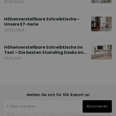
Ihnen?
30.03.2026
Höhenverstellbare Schreibtische -
Unsere E7-Serie
20.06.2024
Höhenverstellbare Schreibtische im
Test – Die besten Standing Desks im
Vergleich
03.11.2025
Melden Sie sich für 10€ Rabatt an
Abonnieren