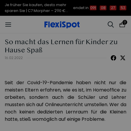
Je früher Sie kaufen, desto mehr
endet in
09t
:
08
:
27
:
53
sparen Sie | C7 Morpher – 290 €
Rabatt
0
So macht das Lernen für Kinder zu
Hause Spaß
16.02.2022
Seit der Covid-19-Pandemie haben nicht nur die
meisten Eltern erfahren, wie es ist, im Homeoffice zu
arbeiten, sondern auch die Schüler und Lehrer
mussten sich auf Onlineunterricht umstellen. Wer da
noch keinen dedizierten Lernraum für die Kleinen
hatte, stieß womöglich auf einige Probleme.