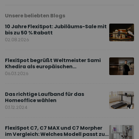
Unsere beliebten Blogs
10 Jahre FlexiSpot: Jubiläums-Sale mit
bis zu 50 % Rabatt
02.08.2026
FlexiSpot begrüßt Weltmeister Sami
Khedira als europäischen
Markenbotschafter
06.03.2026
Das richtige Laufband für das
Homeoffice wählen
03.12.2024
FlexiSpot C7, C7 MAX und C7 Morpher
im Vergleich: Welches Modell passt zu