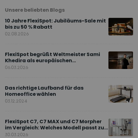
Unsere beliebten Blogs
10 Jahre FlexiSpot: Jubiläums-Sale mit
bis zu 50 % Rabatt
02.08.2026
FlexiSpot begrüßt Weltmeister Sami
Khedira als europäischen
Markenbotschafter
06.03.2026
Das richtige Laufband für das
Homeoffice wählen
03.12.2024
FlexiSpot C7, C7 MAX und C7 Morpher
im Vergleich: Welches Modell passt zu
Ihnen?
30.03.2026