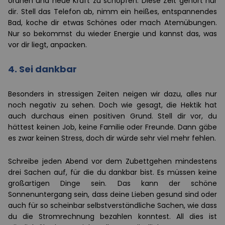
ordnen und neue Kraft zu schöpfen. Diese Zeit gehört nur
dir. Stell das Telefon ab, nimm ein heißes, entspannendes
Bad, koche dir etwas Schönes oder mach Atemübungen.
Nur so bekommst du wieder Energie und kannst das, was
vor dir liegt, anpacken.
4. Sei dankbar
Besonders in stressigen Zeiten neigen wir dazu, alles nur
noch negativ zu sehen. Doch wie gesagt, die Hektik hat
auch durchaus einen positiven Grund. Stell dir vor, du
hättest keinen Job, keine Familie oder Freunde. Dann gäbe
es zwar keinen Stress, doch dir würde sehr viel mehr fehlen.
Schreibe jeden Abend vor dem Zubettgehen mindestens
drei Sachen auf, für die du dankbar bist. Es müssen keine
großartigen Dinge sein. Das kann der schöne
Sonnenuntergang sein, dass deine Lieben gesund sind oder
auch für so scheinbar selbstverständliche Sachen, wie dass
du die Stromrechnung bezahlen konntest. All dies ist