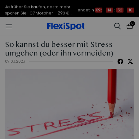
Je früher Sie kaufen, desto mehr
endet in
09t
:
14
:
52
:
10
sparen Sie | C7 Morpher – 290 €
Rabatt
0
So kannst du besser mit Stress
umgehen (oder ihn vermeiden)
09.03.2023