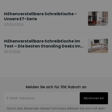
Höhenverstellbare Schreibtische -
Unsere E7-Serie
20.06.2024
Höhenverstellbare Schreibtische im
Test – Die besten Standing Desks im
Vergleich
03.11.2025
Melden Sie sich für 10€ Rabatt an
Abonnieren
Durch das Absenden dieses Formulars erklären Sie sich mit dem