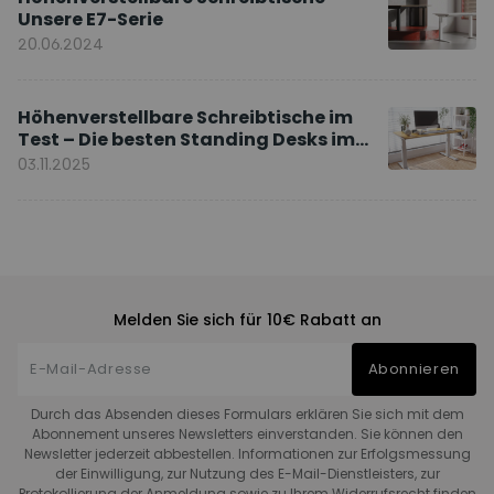
Unsere E7-Serie
20.06.2024
Höhenverstellbare Schreibtische im
Test – Die besten Standing Desks im
Vergleich
03.11.2025
Melden Sie sich für 10€ Rabatt an
Abonnieren
Durch das Absenden dieses Formulars erklären Sie sich mit dem
Abonnement unseres Newsletters einverstanden. Sie können den
Newsletter jederzeit abbestellen. Informationen zur Erfolgsmessung
der Einwilligung, zur Nutzung des E-Mail-Dienstleisters, zur
Protokollierung der Anmeldung sowie zu Ihrem Widerrufsrecht finden