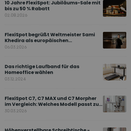
10 Jahre FlexiSpot: Jubiläums-Sale mit
bis zu 50 % Rabatt
02.08.2026
FlexiSpot begrüßt Weltmeister Sami
Khedira als europäischen
Markenbotschafter
06.03.2026
Das richtige Laufband für das
Homeoffice wählen
03.12.2024
FlexiSpot C7, C7 MAX und C7 Morpher
im Vergleich: Welches Modell passt zu
Ihnen?
30.03.2026
Höhenverstellbare Schreibtische -