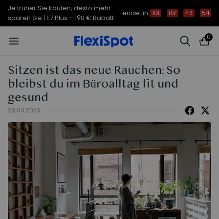
Je früher Sie kaufen, desto mehr
endet in
10t
:
09
:
43
:
53
sparen Sie | C7 Morpher – 290 €
0
Rabatt
Sitzen ist das neue Rauchen: So
bleibst du im Büroalltag fit und
gesund
28.04.2023