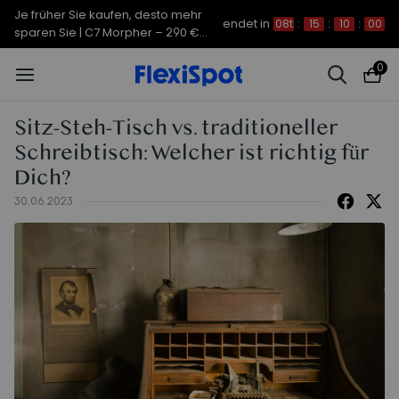
Je früher Sie kaufen, desto mehr
endet in
08t
:
15
:
09
:
59
sparen Sie | C7 Morpher – 290 €
Rabatt
0
Sitz-Steh-Tisch vs. traditioneller
Schreibtisch: Welcher ist richtig für
Dich?
30.06.2023