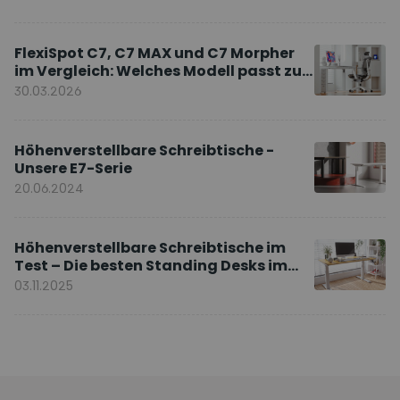
FlexiSpot C7, C7 MAX und C7 Morpher
im Vergleich: Welches Modell passt zu
Ihnen?
30.03.2026
Höhenverstellbare Schreibtische -
Unsere E7-Serie
20.06.2024
Höhenverstellbare Schreibtische im
Test – Die besten Standing Desks im
Vergleich
03.11.2025