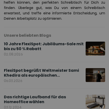
helfen können, den perfekten Schreibtisch für Dich zu
finden. Überlege gut, was Du von einem Schreibtisch
erwartest, und treffe eine informierte Entscheidung, um
Deinen Arbeitsplatz zu optimieren.
Unsere beliebten Blogs
10 Jahre FlexiSpot: Jubiläums-Sale mit
bis zu 50 % Rabatt
02.08.2026
FlexiSpot begrüßt Weltmeister Sami
Khedira als europäischen
Markenbotschafter
06.03.2026
Das richtige Laufband für das
Homeoffice wählen
03.12.2024