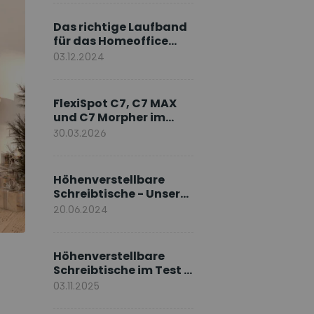
Markenbotschafter
Das richtige Laufband
für das Homeoffice
wählen
03.12.2024
FlexiSpot C7, C7 MAX
und C7 Morpher im
Vergleich: Welches
30.03.2026
Modell passt zu Ihnen?
Höhenverstellbare
Schreibtische - Unsere
E7-Serie
20.06.2024
Höhenverstellbare
Schreibtische im Test –
Die besten Standing
03.11.2025
Desks im Vergleich