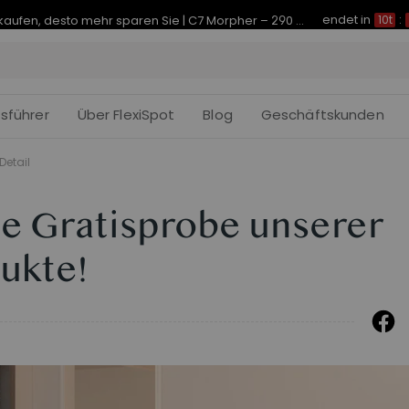
endet in
Je früher Sie kaufen, desto mehr sparen Sie | C7 Morpher – 290 € Rabatt
10t
:
fsführer
Über FlexiSpot
Blog
Geschäftskunden
Detail
ne Gratisprobe unserer
ukte!