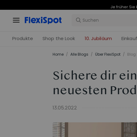
Produkte
Shop the Look
10. Jubiläum
Einkau
Home
/
Alle Blogs
/
Über FlexiSpot
/
Blog 
Sichere dir ei
neuesten Prod
13.05.2022