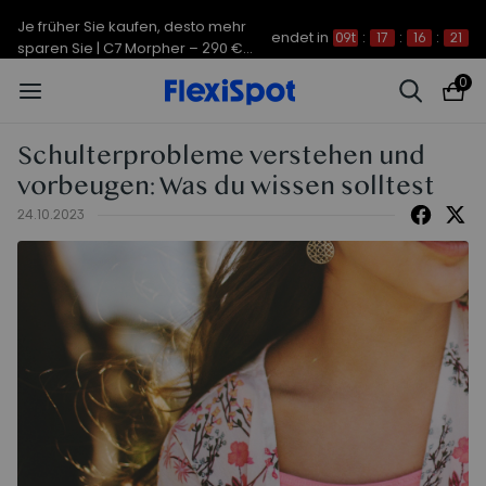
Je früher Sie kaufen, desto mehr
endet in
09t
:
17
:
16
:
21
sparen Sie | C7 Morpher – 290 €
Rabatt
0
Schulterprobleme verstehen und
vorbeugen: Was du wissen solltest
24.10.2023