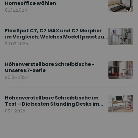
Homeoffice wählen
03.12.2024
FlexiSpot C7, C7 MAX und C7 Morpher
im Vergleich: Welches Modell passt zu
Ihnen?
30.03.2026
Höhenverstellbare Schreibtische -
Unsere E7-Serie
20.06.2024
Höhenverstellbare Schreibtische im
Test – Die besten Standing Desks im
Vergleich
03.11.2025