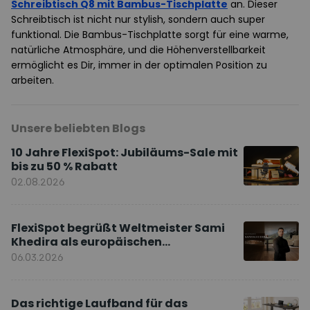
Schreibtisch Q8 mit Bambus-Tischplatte
an. Dieser
Schreibtisch ist nicht nur stylish, sondern auch super
funktional. Die Bambus-Tischplatte sorgt für eine warme,
natürliche Atmosphäre, und die Höhenverstellbarkeit
ermöglicht es Dir, immer in der optimalen Position zu
arbeiten.
Unsere beliebten Blogs
10 Jahre FlexiSpot: Jubiläums-Sale mit
bis zu 50 % Rabatt
02.08.2026
FlexiSpot begrüßt Weltmeister Sami
Khedira als europäischen
Markenbotschafter
06.03.2026
Das richtige Laufband für das