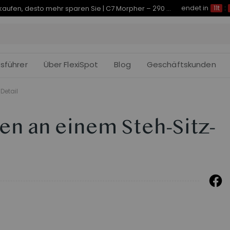
endet in
Je früher Sie kaufen, desto mehr sparen Sie | C7 Morpher – 290 € Rabatt
11t
:
fsführer
Über FlexiSpot
Blog
Geschäftskunden
Detail
en an einem Steh-Sitz-