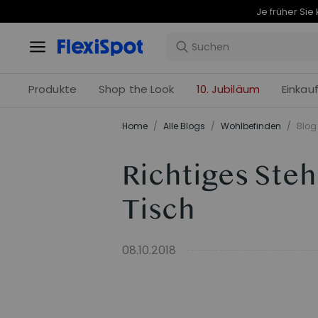
Produkte
Shop the Look
10. Jubiläum
Einkau
Home
/
Alle Blogs
/
Wohlbefinden
/
Blog 
Richtiges Steh
Tisch
08.10.2018