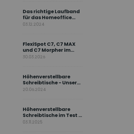
Markenbotschafter
Das richtige Laufband
für das Homeoffice
wählen
03.12.2024
FlexiSpot C7, C7 MAX
und C7 Morpher im
Vergleich: Welches
30.03.2026
Modell passt zu Ihnen?
Höhenverstellbare
Schreibtische - Unsere
E7-Serie
20.06.2024
Höhenverstellbare
Schreibtische im Test –
Die besten Standing
03.11.2025
Desks im Vergleich