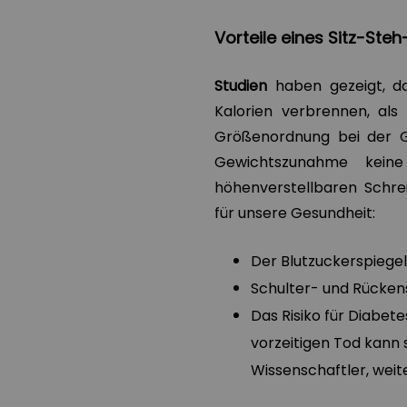
Vorteile eines Sitz-Ste
Studien
haben gezeigt, da
Kalorien verbrennen, al
Größenordnung bei der G
Gewichtszunahme keine
höhenverstellbaren Schrei
für unsere Gesundheit:
Der Blutzuckerspiegel
Schulter- und Rücken
Das Risiko für Diabet
vorzeitigen Tod kann 
Wissenschaftler, weit