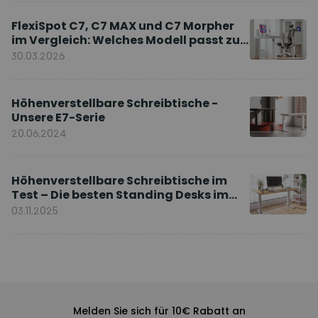
FlexiSpot C7, C7 MAX und C7 Morpher
im Vergleich: Welches Modell passt zu
Ihnen?
30.03.2026
Höhenverstellbare Schreibtische -
Unsere E7-Serie
20.06.2024
Höhenverstellbare Schreibtische im
Test – Die besten Standing Desks im
Vergleich
03.11.2025
Melden Sie sich für 10€ Rabatt an