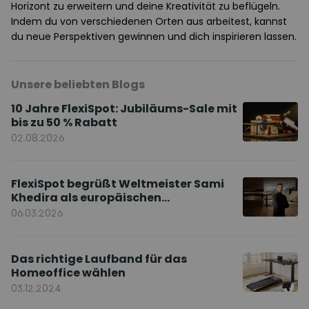
Horizont zu erweitern und deine Kreativität zu beflügeln.
Indem du von verschiedenen Orten aus arbeitest, kannst
du neue Perspektiven gewinnen und dich inspirieren lassen.
Unsere beliebten Blogs
10 Jahre FlexiSpot: Jubiläums-Sale mit
bis zu 50 % Rabatt
02.08.2026
FlexiSpot begrüßt Weltmeister Sami
Khedira als europäischen
Markenbotschafter
06.03.2026
Das richtige Laufband für das
Homeoffice wählen
03.12.2024