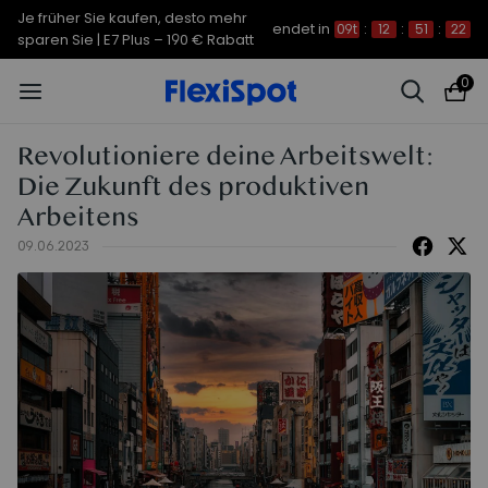
Je früher Sie kaufen, desto mehr
endet in
09t
:
12
:
51
:
21
sparen Sie | C7 Morpher – 290 €
0
Rabatt
Revolutioniere deine Arbeitswelt:
Die Zukunft des produktiven
Arbeitens
09.06.2023