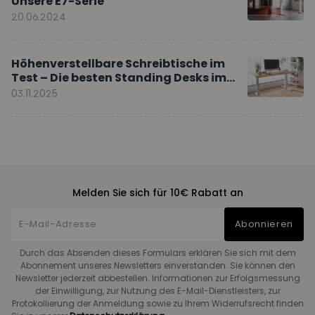
Unsere E7-Serie
20.06.2024
Höhenverstellbare Schreibtische im
Test – Die besten Standing Desks im
Vergleich
03.11.2025
Melden Sie sich für 10€ Rabatt an
Abonnieren
Durch das Absenden dieses Formulars erklären Sie sich mit dem
Abonnement unseres Newsletters einverstanden. Sie können den
Newsletter jederzeit abbestellen. Informationen zur Erfolgsmessung
der Einwilligung, zur Nutzung des E-Mail-Dienstleisters, zur
Protokollierung der Anmeldung sowie zu Ihrem Widerrufsrecht finden