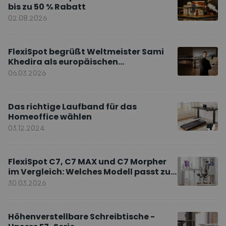
bis zu 50 % Rabatt
02.08.2026
FlexiSpot begrüßt Weltmeister Sami
Khedira als europäischen
Markenbotschafter
06.03.2026
Das richtige Laufband für das
Homeoffice wählen
03.12.2024
FlexiSpot C7, C7 MAX und C7 Morpher
im Vergleich: Welches Modell passt zu
Ihnen?
30.03.2026
Höhenverstellbare Schreibtische -