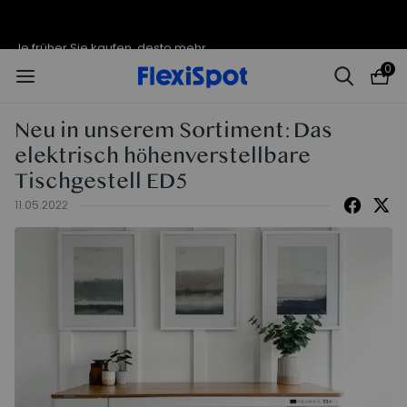
Je früher Sie kaufen, desto mehr
endet in
11t
:
17
:
24
:
12
sparen Sie | C7 Morpher – 290 €
Rabatt
0
Neu in unserem Sortiment: Das
elektrisch höhenverstellbare
Tischgestell ED5
11.05.2022