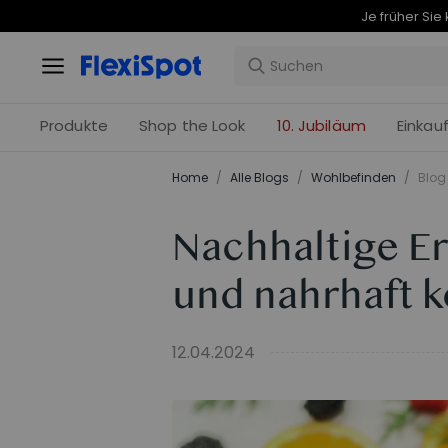
Produkte
Shop the Look
10. Jubiläum
Einkau
Home
/
Alle Blogs
/
Wohlbefinden
/
Blog 
Nachhaltige E
und nahrhaft 
12.04.2024