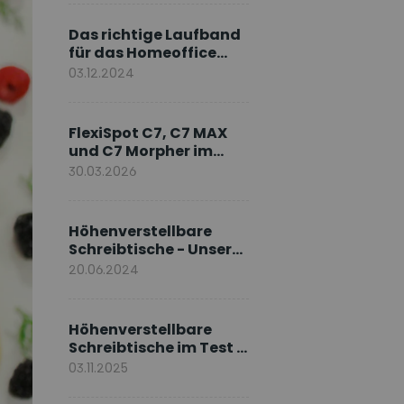
Markenbotschafter
Das richtige Laufband
für das Homeoffice
wählen
03.12.2024
FlexiSpot C7, C7 MAX
und C7 Morpher im
Vergleich: Welches
30.03.2026
Modell passt zu Ihnen?
Höhenverstellbare
Schreibtische - Unsere
E7-Serie
20.06.2024
Höhenverstellbare
Schreibtische im Test –
Die besten Standing
03.11.2025
Desks im Vergleich