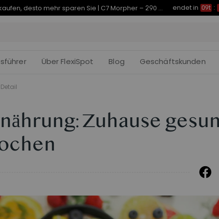
endet in
Je früher Sie kaufen, desto mehr sparen Sie | C7 Morpher – 290 € Rabatt
09t
:
fsführer
Über FlexiSpot
Blog
Geschäftskunden
Detail
rnährung: Zuhause gesu
kochen