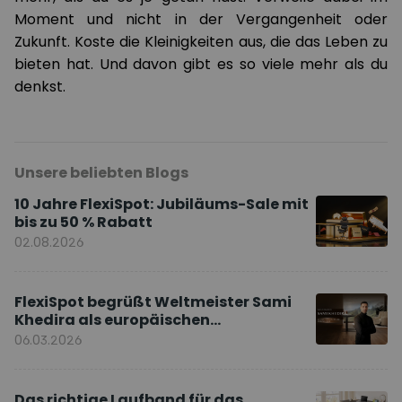
Moment und nicht in der Vergangenheit oder
Zukunft. Koste die Kleinigkeiten aus, die das Leben zu
bieten hat. Und davon gibt es so viele mehr als du
denkst.
Unsere beliebten Blogs
10 Jahre FlexiSpot: Jubiläums-Sale mit
bis zu 50 % Rabatt
02.08.2026
FlexiSpot begrüßt Weltmeister Sami
Khedira als europäischen
Markenbotschafter
06.03.2026
Das richtige Laufband für das