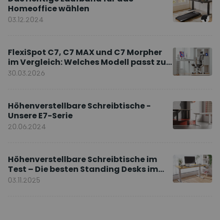
Homeoffice wählen
03.12.2024
FlexiSpot C7, C7 MAX und C7 Morpher
im Vergleich: Welches Modell passt zu
Ihnen?
30.03.2026
Höhenverstellbare Schreibtische -
Unsere E7-Serie
20.06.2024
Höhenverstellbare Schreibtische im
Test – Die besten Standing Desks im
Vergleich
03.11.2025