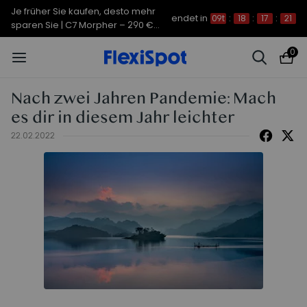
Je früher Sie kaufen, desto mehr
endet in
09t
:
18
:
17
:
20
sparen Sie | C7 Morpher – 290 €
Rabatt
0
Nach zwei Jahren Pandemie: Mach
es dir in diesem Jahr leichter
22.02.2022