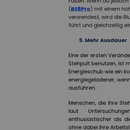
Füßen. Wenn du jedoch
(
BS8Pro
) mit einem höh
verwendest, wird die Bl
führt und gleichzeitig 
5.
Mehr Ausdauer
Eine der ersten Veränd
Stehpult benutzen, ist 
Energieschub wie ein kof
energiegeladener, wenn
ausführen.
Menschen, die ihre Ste
laut Untersuchung
enthusiastischer als d
ohne dabei ihre Arbeits