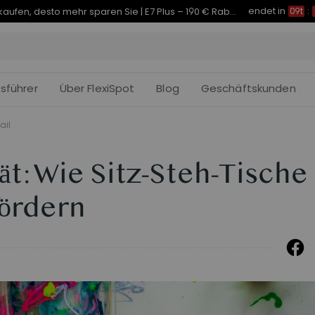
endet in
Je früher Sie kaufen, desto mehr sparen Sie | C7 Morpher – 290 € Rabatt
09t
:
fsführer
Über FlexiSpot
Blog
Geschäftskunden
ail
ät: Wie Sitz-Steh-Tische
fördern