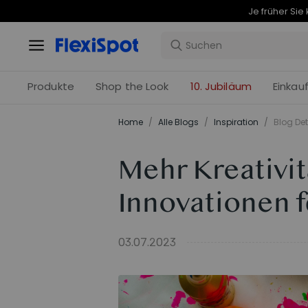
Produkte
Shop the Look
10. Jubiläum
Einkau
Home
/
Alle Blogs
/
Inspiration
/
Blog Det
Mehr Kreativit
Innovationen 
03.07.2023