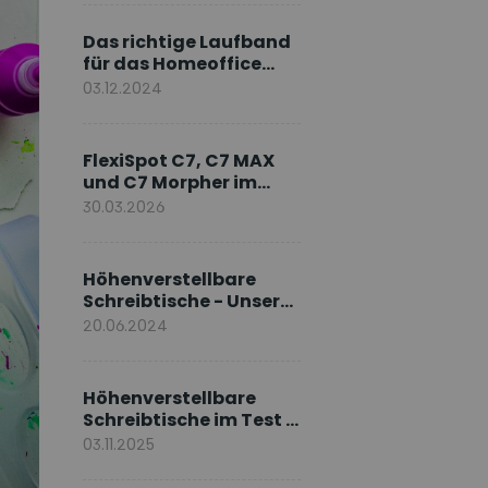
Markenbotschafter
Das richtige Laufband
für das Homeoffice
wählen
03.12.2024
FlexiSpot C7, C7 MAX
und C7 Morpher im
Vergleich: Welches
30.03.2026
Modell passt zu Ihnen?
Höhenverstellbare
Schreibtische - Unsere
E7-Serie
20.06.2024
Höhenverstellbare
Schreibtische im Test –
Die besten Standing
03.11.2025
Desks im Vergleich