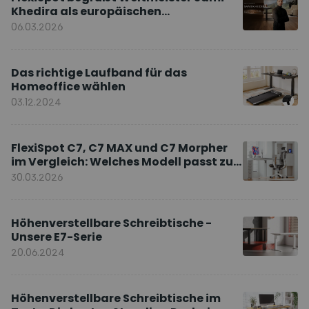
Khedira als europäischen
Markenbotschafter
06.03.2026
Das richtige Laufband für das
Homeoffice wählen
03.12.2024
FlexiSpot C7, C7 MAX und C7 Morpher
im Vergleich: Welches Modell passt zu
Ihnen?
30.03.2026
Höhenverstellbare Schreibtische -
Unsere E7-Serie
20.06.2024
Höhenverstellbare Schreibtische im