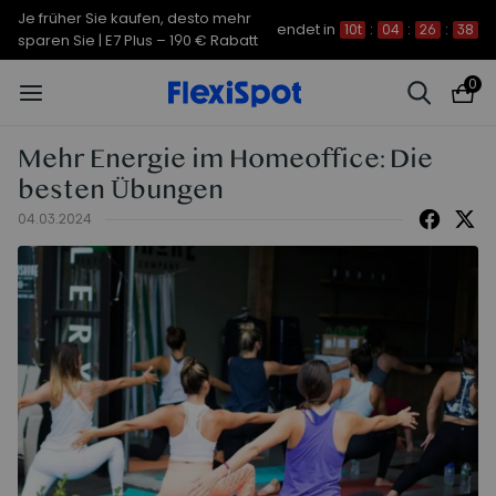
Je früher Sie kaufen, desto mehr
endet in
10t
:
04
:
26
:
37
sparen Sie | C7 Morpher – 290 €
Rabatt
0
Mehr Energie im Homeoffice: Die
besten Übungen
04.03.2024